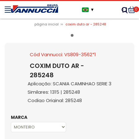
0
▼
página inicial
coxim duto ar - 285248
Cód Vannucci: VS809-3562*1
COXIM DUTO AR -
285248
Aplicação: SCANIA CAMINHAO SERIE 3
Similares: 1315 | 285248
Codigo Original: 285248
MARCA