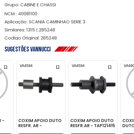
Grupo: CABINE E CHASSI
NCM : 40081100
Aplicação: SCANIA CAMINHAO SERIE 3
Similares: 1315 | 285248
Codigo Original: 285248
Sugestões Vannucci
VA4594
VA4594
VA49
 -
COXIM APOIO DUTO
COXIM APOIO DUTO
COXI
RESFR. AR -
RESFR.AR - TAP121415
DUTO
TAP121415
2V51