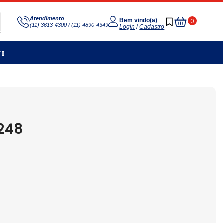
Meu
Atendimento
0
Bem vindo(a)
(11) 3613-4300 / (11) 4890-4349
Carrinho
Login
/
Cadastro
to
248