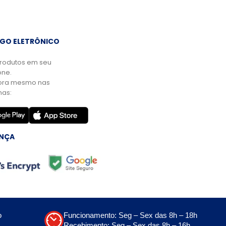
GO ELETRÔNICO
rodutos em seu
ne.
ora mesmo nas
mas:
NÇA
o
Funcionamento: Seg – Sex das 8h – 18h
Recebimento: Seg – Sex das 8h – 16h