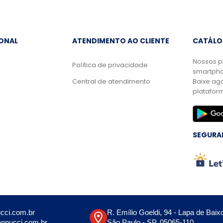
IONAL
ATENDIMENTO AO CLIENTE
CATÁLO
Nossos p
Política de privacidade
smartpho
Central de atendimento
Baixe ag
platafor
SEGURA
cci.com.br
R. Emílio Goeldi, 94 - Lapa de Baix
nnucci.com.br
São Paulo - SP, 05065-110