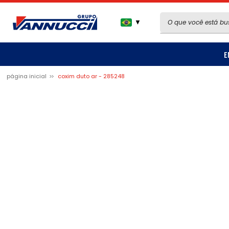
▼
E
página inicial
coxim duto ar - 285248