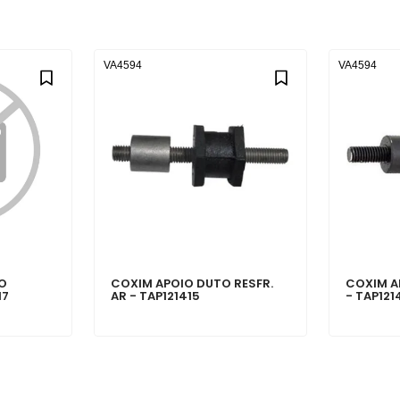
VA4594
VA4594
DO
COXIM APOIO DUTO RESFR.
COXIM A
17
AR - TAP121415
- TAP121