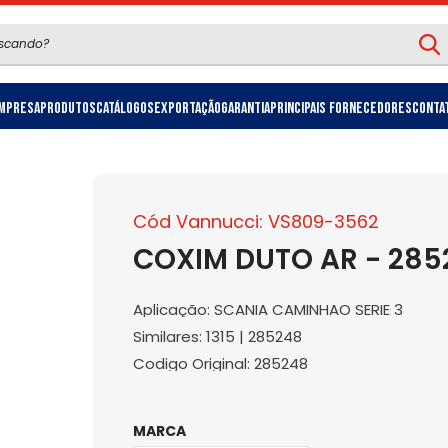
mpresa
Produtos
Catálogos
Exportação
Garantia
Principais Fornecedores
Conta
Cód Vannucci: VS809-3562
COXIM DUTO AR - 285
Aplicação: SCANIA CAMINHAO SERIE 3
Similares: 1315 | 285248
Codigo Original: 285248
MARCA