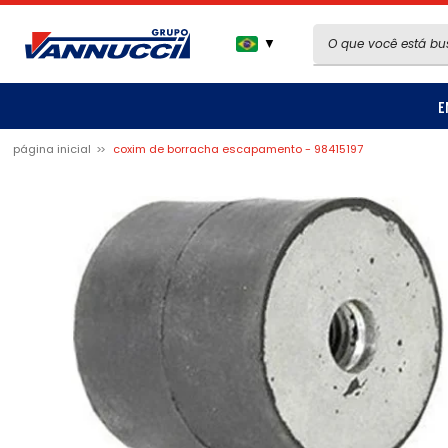
▼
E
página inicial
coxim de borracha escapamento - 98415197