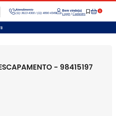
Meu
Atendimento
0
Bem vindo(a)
(11) 3613-4300 / (11) 4890-4349
Carrinho
Login
/
Cadastro
to
ESCAPAMENTO - 98415197