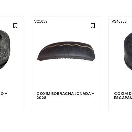
VC1658
VS46955
O -
COXIM BORRACHA LONADA -
COXIM D
2028
ESCAPAM