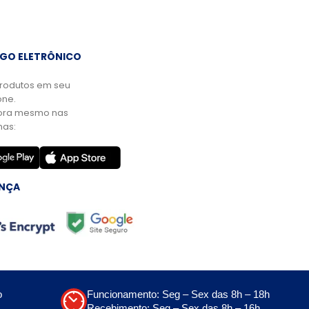
GO ELETRÔNICO
rodutos em seu
ne.
ora mesmo nas
mas:
NÇA
o
Funcionamento: Seg – Sex das 8h – 18h
Recebimento: Seg – Sex das 8h – 16h