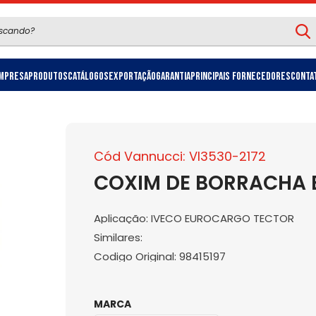
mpresa
Produtos
Catálogos
Exportação
Garantia
Principais Fornecedores
Conta
Cód Vannucci: VI3530-2172
COXIM DE BORRACHA 
Aplicação: IVECO EUROCARGO TECTOR
Similares:
Codigo Original: 98415197
MARCA