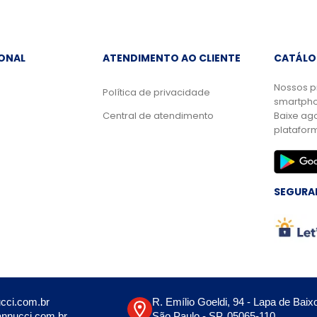
IONAL
ATENDIMENTO AO CLIENTE
CATÁLO
Nossos p
Política de privacidade
smartpho
Central de atendimento
Baixe ag
platafor
SEGURA
cci.com.br
R. Emílio Goeldi, 94 - Lapa de Baix
nnucci.com.br
São Paulo - SP, 05065-110