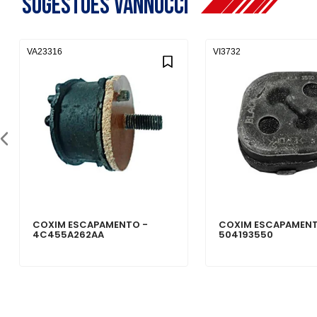
Sugestões Vannucci
VA23316
VI3732
COXIM ESCAPAMENTO -
COXIM ESCAPAMENT
4C455A262AA
504193550