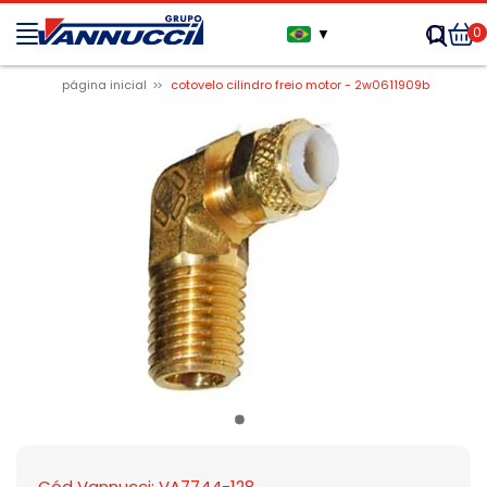
0
▼
página inicial
cotovelo cilindro freio motor - 2w0611909b
Cód Vannucci: VA7744-128