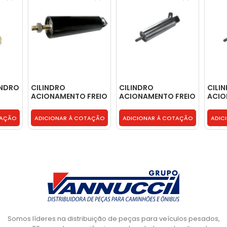
INDRO
CILINDRO
CILINDRO
CILI
ACIONAMENTO FREIO
ACIONAMENTO FREIO
ACIO
MOTOR - 2TK253861
MOTOR -
MOTO
0004307426
0004
TAÇÃO
ADICIONAR À COTAÇÃO
ADICIONAR À COTAÇÃO
ADIC
Somos líderes na distribuição de peças para veículos pesados,