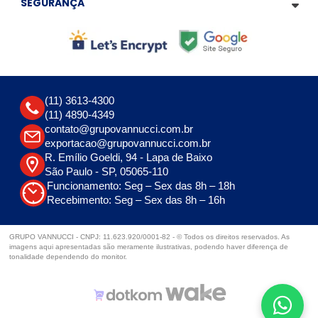
SEGURANÇA
(11) 3613-4300
(11) 4890-4349
contato@grupovannucci.com.br
exportacao@grupovannucci.com.br
R. Emílio Goeldi, 94 - Lapa de Baixo
São Paulo - SP, 05065-110
Funcionamento: Seg – Sex das 8h – 18h
Recebimento: Seg – Sex das 8h – 16h
GRUPO VANNUCCI - CNPJ: 11.623.920/0001-82 - © Todos os direitos reservados. As
imagens aqui apresentadas são meramente ilustrativas, podendo haver diferença de
tonalidade dependendo do monitor.