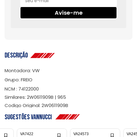
Avise-me
Descrição
Montadora: VW
Grupo: FREIO
NCM : 74122000
Similares: 2W0611909B | 965
Codigo Original: 2W0611909B
Sugestões Vannucci
VA7422
VA24573
VA24