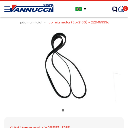
0
▼
página inicial
correia motor (8pk2160) - 2t2145933d
Cód Vannucci: VA28551-1315