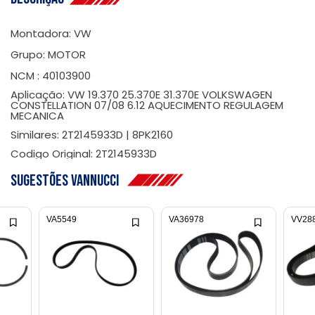
Montadora: VW
Grupo: MOTOR
NCM : 40103900
Aplicação: VW 19.370 25.370E 31.370E VOLKSWAGEN
CONSTELLATION 07/08 6.12 AQUECIMENTO REGULAGEM
MECANICA
Similares: 2T2145933D | 8PK2160
Codigo Original: 2T2145933D
Sugestões Vannucci
VA5549
VA36978
VV28