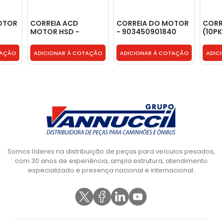
MOTOR
CORREIA ACD
CORREIA DO MOTOR
CORR
MOTOR HSD -
- 903450901840
(10PK
BF5T8K569AA
2043
TAÇÃO
ADICIONAR À COTAÇÃO
ADICIONAR À COTAÇÃO
ADIC
Somos líderes na distribuição de peças para veículos pesados,
com 30 anos de experiência, ampla estrutura, atendimento
especializado e presença nacional e internacional.