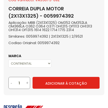
CORREIA DUPLA MOTOR
(2X13X1325) - 0059974392
Aplicação: MBB (2X13X1325) OM352 OM352LA
OM366LA O362 O364 O371 OH1215 OF1113 OH1313
OH1314 OF1315 1614 1622 1714 1715 2314
Similares: 0059974392 | 2X13X1325 | 2/9521
Codigo Original: 0059974392
MARCA
-
+
ADICIONAR À COTAÇÃO
Descrição