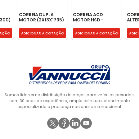
CORREIA DUPLA
CORREIA ACD
CORR
1300)
MOTOR (2X13X1735)
MOTOR HSD -
ALTE
- 6349990192
BF5T8K569AA
MOTO
TAÇÃO
ADICIONAR À COTAÇÃO
ADICIONAR À COTAÇÃO
ADIC
Somos líderes na distribuição de peças para veículos pesados,
com 30 anos de experiência, ampla estrutura, atendimento
especializado e presença nacional e internacional.