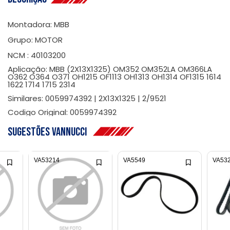
Montadora: MBB
Grupo: MOTOR
NCM : 40103200
Aplicação: MBB (2X13X1325) OM352 OM352LA OM366LA
O362 O364 O371 OH1215 OF1113 OH1313 OH1314 OF1315 1614
1622 1714 1715 2314
Similares: 0059974392 | 2X13X1325 | 2/9521
Codigo Original: 0059974392
Sugestões Vannucci
VA53214
VA5549
VA53