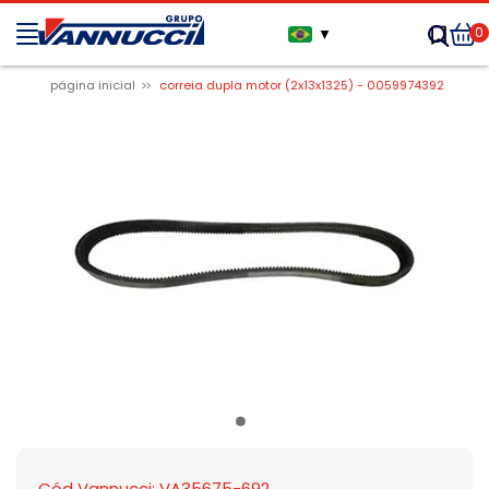
0
▼
página inicial
correia dupla motor (2x13x1325) - 0059974392
Cód Vannucci: VA35675-692