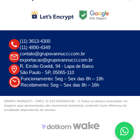
(11) 3613-4300
(11) 4890-4349
contato@grupovannucci.com.br
exportacao@grupovannucci.com.br
R. Emílio Goeldi, 94 - Lapa de Baixo
São Paulo - SP, 05065-110
Funcionamento: Seg – Sex das 8h – 18h
Recebimento: Seg – Sex das 8h – 16h
GRUPO VANNUCCI - CNPJ: 11.623.920/0001-82 - © Todos os direitos reservados. As
imagens aqui apresentadas são meramente ilustrativas, podendo haver diferença de
tonalidade dependendo do monitor.