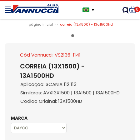
0
▼
página inicial
correia (13x1500) - 13a1500hd
Cód Vannucci: VS2136-1141
CORREIA (13X1500) -
13A1500HD
Aplicação: SCANIA 112 113
Similares: AVX13X1500 | 13A1500 | 13A1500HD
Codigo Original: 13A1500HD
MARCA