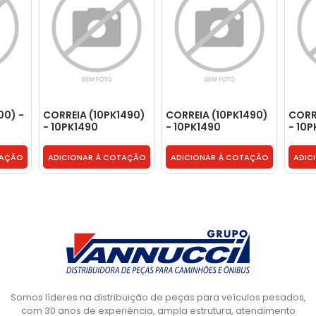
00) -
CORREIA (10PK1490)
CORREIA (10PK1490)
CORR
- 10PK1490
- 10PK1490
- 10P
TAÇÃO
ADICIONAR À COTAÇÃO
ADICIONAR À COTAÇÃO
ADIC
Somos líderes na distribuição de peças para veículos pesados,
com 30 anos de experiência, ampla estrutura, atendimento