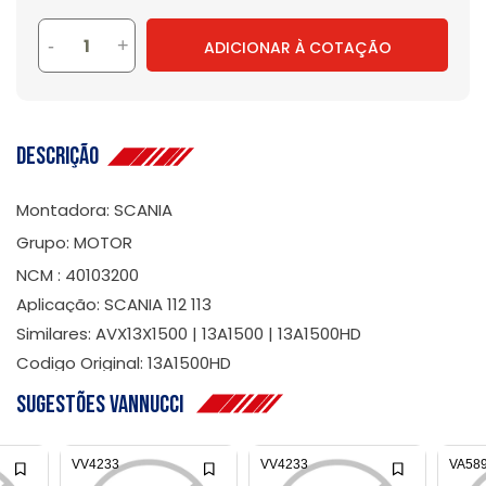
-
+
ADICIONAR À COTAÇÃO
Descrição
Montadora: SCANIA
Grupo: MOTOR
NCM : 40103200
Aplicação: SCANIA 112 113
Similares: AVX13X1500 | 13A1500 | 13A1500HD
Codigo Original: 13A1500HD
Sugestões Vannucci
VV4233
VV4233
VA58