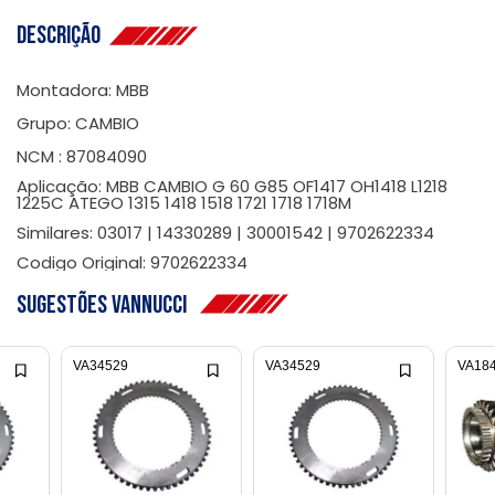
Descrição
Montadora: MBB
Grupo: CAMBIO
NCM : 87084090
Aplicação: MBB CAMBIO G 60 G85 OF1417 OH1418 L1218
1225C ATEGO 1315 1418 1518 1721 1718 1718M
Similares: 03017 | 14330289 | 30001542 | 9702622334
Codigo Original: 9702622334
Sugestões Vannucci
VA34529
VA34529
VA18