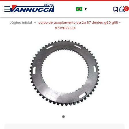
0
▼
página inicial
corpo de acoplamento da 2a 57 dentes g60 g85 -
9702622334