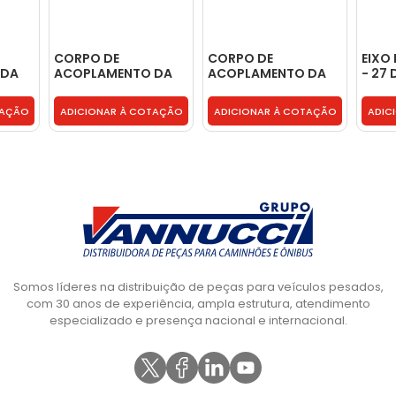
CORPO DE
CORPO DE
EIXO
 DA
ACOPLAMENTO DA
ACOPLAMENTO DA
- 27 
G60
2A. 57 DENTES G85 -
2A. 57 DENTES G85 -
COR
334
9702622334
9702622334
ACOP
TAÇÃO
ADICIONAR À COTAÇÃO
ADICIONAR À COTAÇÃO
ADIC
0012
Somos líderes na distribuição de peças para veículos pesados,
com 30 anos de experiência, ampla estrutura, atendimento
especializado e presença nacional e internacional.