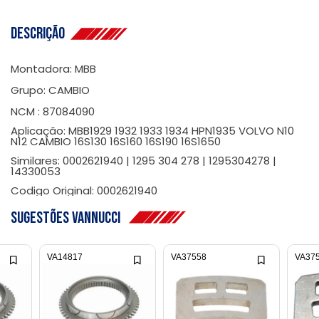
Descrição
Montadora: MBB
Grupo: CAMBIO
NCM : 87084090
Aplicação: MBB1929 1932 1933 1934 HPN1935 VOLVO N10
N12 CAMBIO 16S130 16S160 16S190 16S1650
Similares: 0002621940 | 1295 304 278 | 1295304278 |
14330053
Codigo Original: 0002621940
Sugestões Vannucci
VA14817
VA37558
VA37