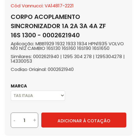
Cód Vannucci: VA14817-2221
CORPO ACOPLAMENTO
SINCRONIZADOR 1A 2A 3A 4A ZF
16S 1300 - 0002621940
Aplicação: MBB1929 1932 1933 1934 HPN1935 VOLVO
N10 N12 CAMBIO 16S130 16S160 16S190 16S1650
Similares: 0002621940 | 1295 304 278 | 1295304278 |
14330053
Codigo Original: 0002621940
MARCA
-
+
ADICIONAR À COTAÇÃO