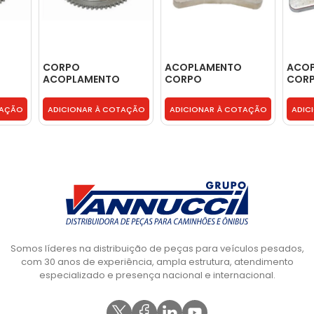
CORPO
ACOPLAMENTO
ACO
ACOPLAMENTO
CORPO
COR
 1A
SINCRONIZADOR 1A
SINCRONIZADOR 6S
SINC
 1300
2A 3A 4A ZF 16S 1300
1010 BO - 2W0311580
1010 
TAÇÃO
ADICIONAR À COTAÇÃO
ADICIONAR À COTAÇÃO
ADIC
- 0002621940
Somos líderes na distribuição de peças para veículos pesados,
com 30 anos de experiência, ampla estrutura, atendimento
especializado e presença nacional e internacional.