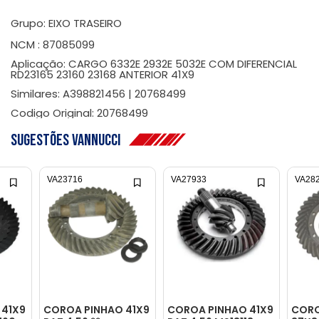
Grupo: EIXO TRASEIRO
NCM : 87085099
Aplicação: CARGO 6332E 2932E 5032E COM DIFERENCIAL
RD23165 23160 23168 ANTERIOR 41X9
Similares: A398821456 | 20768499
Codigo Original: 20768499
Sugestões Vannucci
VA23716
VA27933
VA28
 41X9
COROA PINHAO 41X9
COROA PINHAO 41X9
CORO