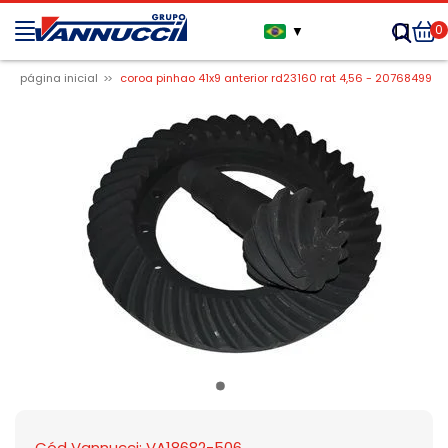
0
▼
página inicial
coroa pinhao 41x9 anterior rd23160 rat 4,56 - 20768499
Cód Vannucci: VA18682-506