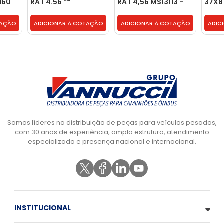
160
RAT 4.56 **
RAT 4,56 MS13113 -
37X8
ANTERIOR ** RD23145
2R4525142
RD23
- BF5X4209A
RAT4
TAÇÃO
ADICIONAR À COTAÇÃO
ADICIONAR À COTAÇÃO
ADIC
BH1X
Somos líderes na distribuição de peças para veículos pesados,
com 30 anos de experiência, ampla estrutura, atendimento
especializado e presença nacional e internacional.
INSTITUCIONAL