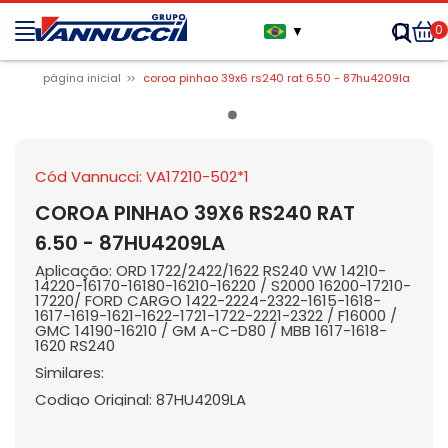
0
▼
página inicial
coroa pinhao 39x6 rs240 rat 6.50 - 87hu4209la
Cód Vannucci: VA17210-502*1
COROA PINHAO 39X6 RS240 RAT
6.50 - 87HU4209LA
Aplicação: ORD 1722/2422/1622 RS240 VW 14210-
14220-16170-16180-16210-16220 / S2000 16200-17210-
17220/ FORD CARGO 1422-2224-2322-1615-1618-
1617-1619-1621-1622-1721-1722-2221-2322 / F16000 /
GMC 14190-16210 / GM A-C-D80 / MBB 1617-1618-
1620 RS240
Similares:
Codigo Original: 87HU4209LA