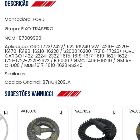
Descrição
Montadora: FORD
Grupo: EIXO TRASEIRO
NCM : 87089990
Aplicação: ORD 1722/2422/1622 RS240 VW 14210-14220-
16170-16180-16210-16220 / S2000 16200-17210-17220/ FORD
CARGO 1422-2224-2322-1615-1618-1617-1619-1621-1622-
1721-1722-2221-2322 / F16000 / GMC 14190-16210 / GM A-
C-D80 / MBB 1617-1618-1620 RS240
Similares:
Codigo Original: 87HU4209LA
Sugestões Vannucci
VA10870
VA17852
VA16