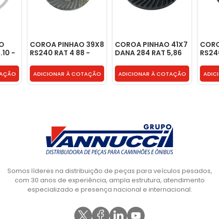
AO
COROA PINHAO 39X8
COROA PINHAO 41X7
CORO
.10 -
RS240 RAT 4 88 -
DANA 284 RAT 5,86
RS240
TJG525143A
COM PARAFUSO DA
TG65
COROA - 2P0525143
TAÇÃO
ADICIONAR À COTAÇÃO
ADICIONAR À COTAÇÃO
ADIC
Somos líderes na distribuição de peças para veículos pesados,
com 30 anos de experiência, ampla estrutura, atendimento
especializado e presença nacional e internacional.