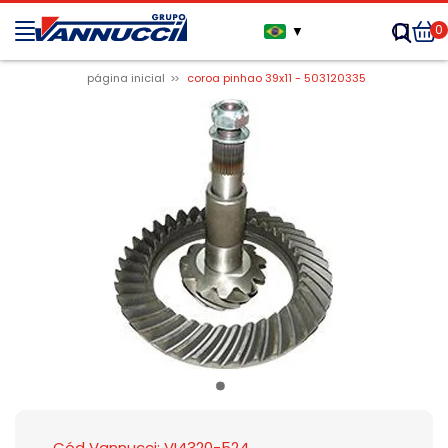
0
▼
página inicial
coroa pinhao 39x11 - 503120335
Cód Vannucci: VI4320-524