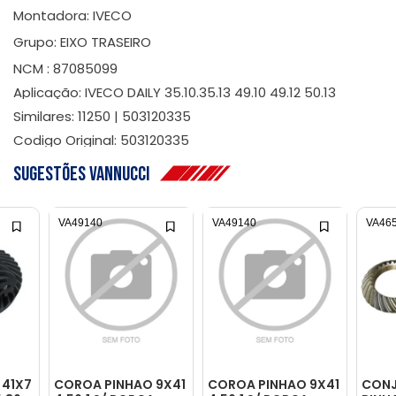
Montadora: IVECO
Grupo: EIXO TRASEIRO
NCM : 87085099
Aplicação: IVECO DAILY 35.10.35.13 49.10 49.12 50.13
Similares: 11250 | 503120335
Codigo Original: 503120335
Sugestões Vannucci
VA49140
VA49140
VA46
 41X7
COROA PINHAO 9X41
COROA PINHAO 9X41
CON