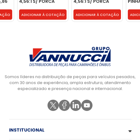
,86
4,56:1 S/ PORCA
4,56:1 S/ PORCA
PINH
 DA
PINHAO E
PINHAO E
3463
5143
PARAFUSOS * -
PARAFUSOS * -
TAÇÃO
ADICIONAR À COTAÇÃO
ADICIONAR À COTAÇÃO
ADIC
23B525143E
23B525143E
Somos líderes na distribuição de peças para veículos pesados,
com 30 anos de experiência, ampla estrutura, atendimento
especializado e presença nacional e internacional.
INSTITUCIONAL