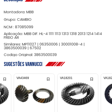
Montadora: MBB
Grupo: CAMBIO
NCM : 87085099
Aplicação: MBB DIF. HL-4 1111 1113 1313 1318 2013 1214 1414
FREIO AR
Similares: MP11027 | 06350006 | 30001008-4 |
3863500039 | 67502
Codigo Original: 3863500039
Sugestões Vannucci
VA43469
VA18201
VA18