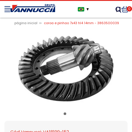
0
▼
página inicial
coroa e pinhao 7x43 hl4 14mm - 3863500039
Cód Vannucci: VA18199-152