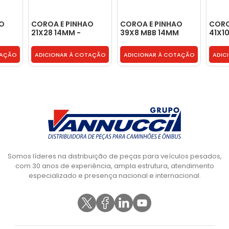
AO
COROA E PINHAO
COROA E PINHAO
CORO
21X28 14MM -
39X8 MBB 14MM
41X1
3463504139
DIFERENCIAL HL4 -
3453
3443500239
TAÇÃO
ADICIONAR À COTAÇÃO
ADICIONAR À COTAÇÃO
ADIC
Somos líderes na distribuição de peças para veículos pesados,
com 30 anos de experiência, ampla estrutura, atendimento
especializado e presença nacional e internacional.