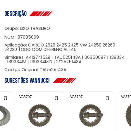
Descrição
Grupo: EIXO TRASEIRO
NCM : 87085099
Aplicação: CARGO 2626 2425 2425 VW 24250 26260
24220 TODO COM DIFERENCIAL 145
Similares: A412741529 | TAU525143A | 06350097 | 139334
| 139334IM | 139334MID | 2T2525143A
Codigo Original: TAU525143A
Sugestões Vannucci
VA3797
VA3797
VA37