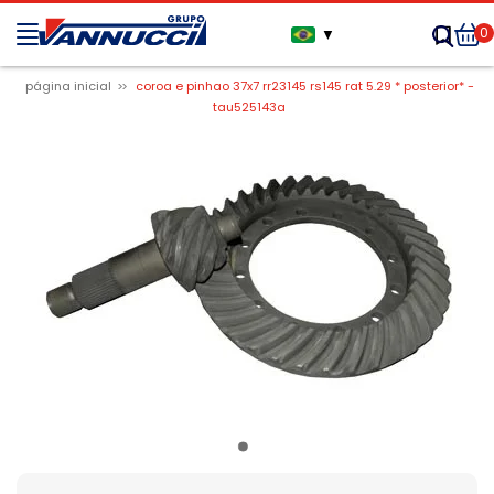
0
▼
página inicial
coroa e pinhao 37x7 rr23145 rs145 rat 5.29 * posterior* -
tau525143a