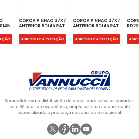
AO
COROA PINHAO 37X7
COROA PINHAO 37X7
CORO
S145
ANTERIOR RD145 RAT
ANTERIOR RD145 RAT
RD23
5.29 - 2RS525143A
5.29 - 2RS525143A
5.29 
TAÇÃO
ADICIONAR À COTAÇÃO
ADICIONAR À COTAÇÃO
ADIC
Somos líderes na distribuição de peças para veículos pesados,
com 30 anos de experiência, ampla estrutura, atendimento
especializado e presença nacional e internacional.