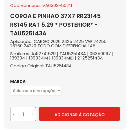
Cód Vannucci: VA6303-502*1
COROA E PINHAO 37X7 RR23145
RS145 RAT 5.29 * POSTERIOR* -
TAU525143A
Aplicação: CARGO 2626 2425 2425 VW 24250
26260 24220 TODO COM DIFERENCIAL 145
Similares: A412741529 | TAU525143A | 06350097 |
139334 | 139334IM | 139334MID | 2T2525143A
Codigo Original: TAU525143A
MARCA
-
+
ADICIONAR À COTAÇÃO