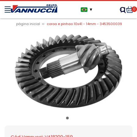
0
▼
página inicial
coroa e pinhao 10x41 - 14mm - 3453500039
Cód Vannucci: VA18200-159