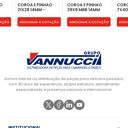
AO
COROA E PINHAO
COROA E PINHAO
CORO
21X28 14MM -
39X8 MBB 14MM
7X40
3463504139
DIFERENCIAL HL4 -
3863
3443500239
TAÇÃO
ADICIONAR À COTAÇÃO
ADICIONAR À COTAÇÃO
ADIC
Somos líderes na distribuição de peças para veículos pesados,
com 30 anos de experiência, ampla estrutura, atendimento
especializado e presença nacional e internacional.
INSTITUCIONAL