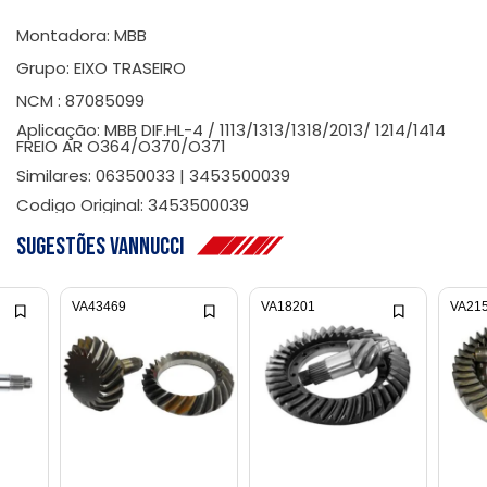
Montadora: MBB
Grupo: EIXO TRASEIRO
NCM : 87085099
Aplicação: MBB DIF.HL-4 / 1113/1313/1318/2013/ 1214/1414
FREIO AR O364/O370/O371
Similares: 06350033 | 3453500039
Codigo Original: 3453500039
Sugestões Vannucci
VA43469
VA18201
VA21