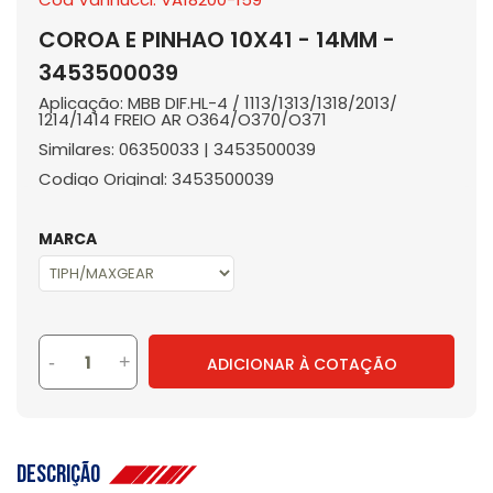
COROA E PINHAO 10X41 - 14MM -
3453500039
Aplicação: MBB DIF.HL-4 / 1113/1313/1318/2013/
1214/1414 FREIO AR O364/O370/O371
Similares: 06350033 | 3453500039
Codigo Original: 3453500039
MARCA
-
+
ADICIONAR À COTAÇÃO
Descrição