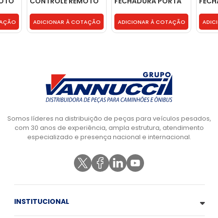
MOTO
CONTROLE REMOTO
FECHADURA PORTA
FECH
RTA -
FECHADURA PORTA -
LD - E0TZ1021818B
LE - 
81ABB22186AA
TAÇÃO
ADICIONAR À COTAÇÃO
ADICIONAR À COTAÇÃO
ADIC
Somos líderes na distribuição de peças para veículos pesados,
com 30 anos de experiência, ampla estrutura, atendimento
especializado e presença nacional e internacional.
INSTITUCIONAL