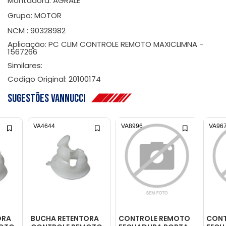
Montadora: AGRALE
Grupo: MOTOR
NCM : 90328982
Aplicação: PC CLIM CONTROLE REMOTO MAXICLIMNA -
1567266
Similares:
Codigo Original: 20100174
Sugestões Vannucci
VA4644
VA8996
VA96
ORA
BUCHA RETENTORA
CONTROLE REMOTO
CONT