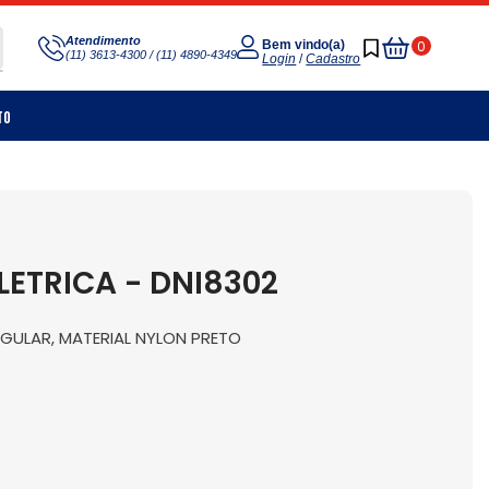
Meu
Atendimento
0
Bem vindo(a)
(11) 3613-4300 / (11) 4890-4349
Carrinho
Login
/
Cadastro
to
ETRICA - DNI8302
NGULAR, MATERIAL NYLON PRETO