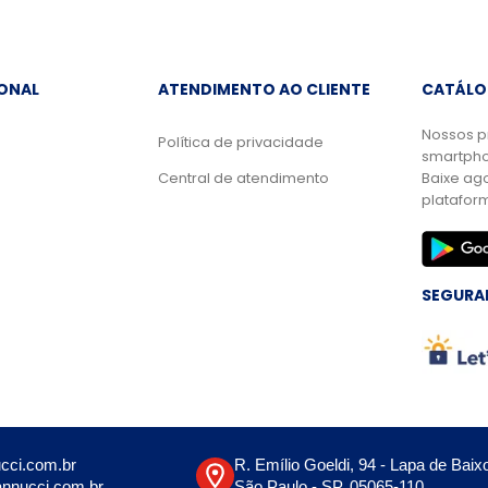
IONAL
ATENDIMENTO AO CLIENTE
CATÁLO
Nossos p
Política de privacidade
smartpho
Central de atendimento
Baixe ag
platafor
SEGURA
cci.com.br
R. Emílio Goeldi, 94 - Lapa de Baix
nnucci.com.br
São Paulo - SP, 05065-110