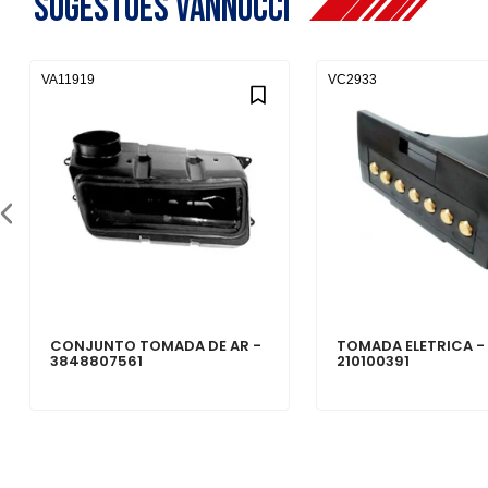
Sugestões Vannucci
VA11919
VC2933
CONJUNTO TOMADA DE AR -
TOMADA ELETRICA -
3848807561
210100391