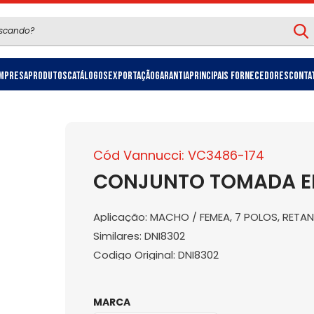
mpresa
Produtos
Catálogos
Exportação
Garantia
Principais Fornecedores
Conta
Cód Vannucci: VC3486-174
CONJUNTO TOMADA EL
Aplicação: MACHO / FEMEA, 7 POLOS, RETA
Similares: DNI8302
Codigo Original: DNI8302
MARCA