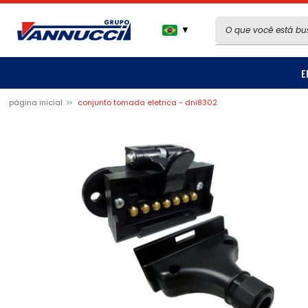
▼
E
página inicial
conjunto tomada eletrica - dni8302