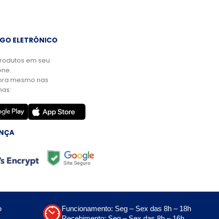
GO ELETRÔNICO
rodutos em seu
ne.
ora mesmo nas
mas:
NÇA
o
Funcionamento: Seg – Sex das 8h – 18h
Recebimento: Seg – Sex das 8h – 16h