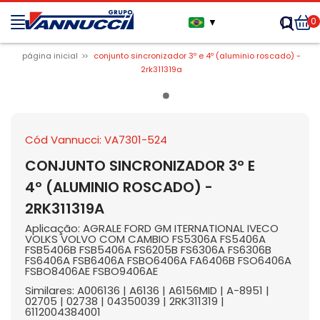
0
▼
página inicial
conjunto sincronizador 3º e 4º (aluminio roscado) -
2rk311319a
Cód Vannucci: VA7301-524
CONJUNTO SINCRONIZADOR 3º E
4º (ALUMINIO ROSCADO) -
2RK311319A
Aplicação: AGRALE FORD GM ITERNATIONAL IVECO
VOLKS VOLVO COM CAMBIO FS5306A FS5406A
FSB5406B FSB5406A FS6205B FS6306A FS6306B
FS6406A FSB6406A FSBO6406A FA6406B FSO6406A
FSBO8406AE FSBO9406AE
Similares: A006136 | A6136 | A6156MID | A-8951 |
02705 | 02738 | 04350039 | 2RK311319 |
6112004384001