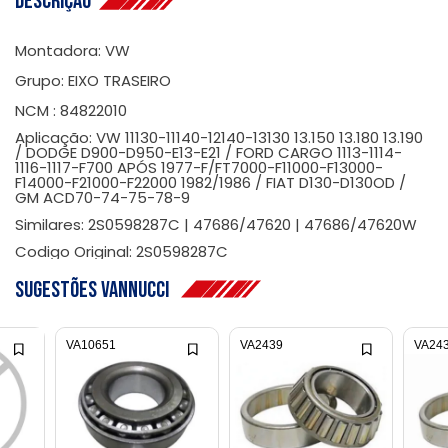
Descrição
Montadora: VW
Grupo: EIXO TRASEIRO
NCM : 84822010
Aplicação: VW 11130-11140-12140-13130 13.150 13.180 13.190
/ DODGE D900-D950-E13-E21 / FORD CARGO 1113-1114-
1116-1117-F700 APÓS 1977-F/FT7000-F11000-F13000-
F14000-F21000-F22000 1982/1986 / FIAT D130-D130OD /
GM ACD70-74-75-78-9
Similares: 2S0598287C | 47686/47620 | 47686/47620W
Codigo Original: 2S0598287C
Sugestões Vannucci
VA10651
VA2439
VA24