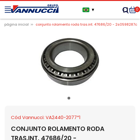
0
▼
página inicial
conjunto rolamento roda tras.int. 47686/20 - 2s0598287c
Cód Vannucci: VA2440-2077*1
CONJUNTO ROLAMENTO RODA
TRAS.INT. 47686/20 -