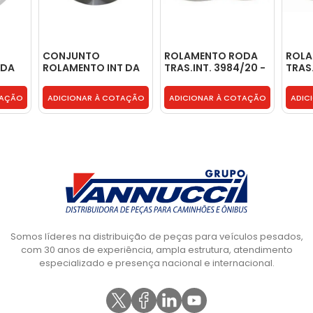
CONJUNTO
ROLAMENTO RODA
ROLA
ODA
ROLAMENTO INT DA
TRAS.INT. 3984/20 -
TRAS.
RODA DIANTEIRA **
0019813905
0019
08
45284 45220 * -
TAÇÃO
ADICIONAR À COTAÇÃO
ADICIONAR À COTAÇÃO
ADIC
01789610/611
Somos líderes na distribuição de peças para veículos pesados,
com 30 anos de experiência, ampla estrutura, atendimento
especializado e presença nacional e internacional.