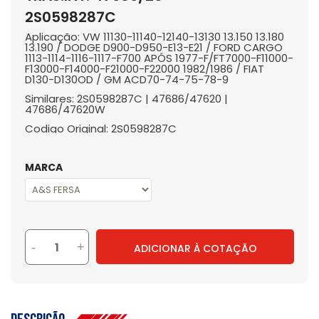
2S0598287C
Aplicação: VW 11130-11140-12140-13130 13.150 13.180
13.190 / DODGE D900-D950-E13-E21 / FORD CARGO
1113-1114-1116-1117-F700 APÓS 1977-F/FT7000-F11000-
F13000-F14000-F21000-F22000 1982/1986 / FIAT
D130-D130OD / GM ACD70-74-75-78-9
Similares: 2S0598287C | 47686/47620 |
47686/47620W
Codigo Original: 2S0598287C
MARCA
-
+
ADICIONAR À COTAÇÃO