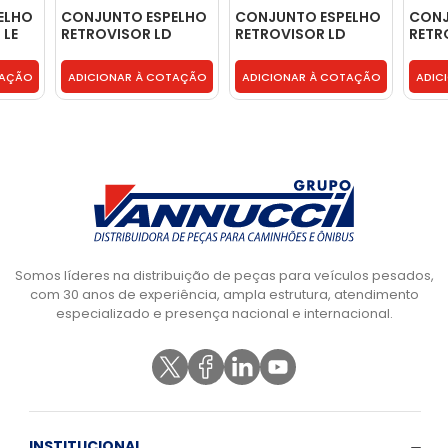
ELHO
CONJUNTO ESPELHO
CONJUNTO ESPELHO
CONJ
 LE
RETROVISOR LD
RETROVISOR LD
RETR
COMPLETO COM
COMPLETO COM
COM
ESPELHO -
ESPELHO -
ESPE
TAÇÃO
ADICIONAR À COTAÇÃO
ADICIONAR À COTAÇÃO
ADIC
96HU17682BA
96HU17682BA
96HU
Somos líderes na distribuição de peças para veículos pesados,
com 30 anos de experiência, ampla estrutura, atendimento
especializado e presença nacional e internacional.
INSTITUCIONAL