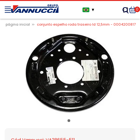
0
▼
página inicial
conjunto espelho roda traseiro ld 12,5mm - 0004200817
Cód Vannucci: VA28655-511