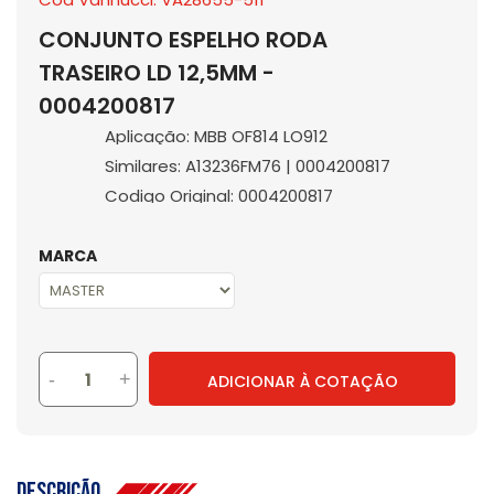
CONJUNTO ESPELHO RODA
TRASEIRO LD 12,5MM -
0004200817
Aplicação: MBB OF814 LO912
Similares: A13236FM76 | 0004200817
Codigo Original: 0004200817
MARCA
-
+
ADICIONAR À COTAÇÃO
Descrição