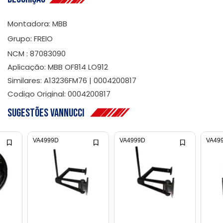
Montadora: MBB
Grupo: FREIO
NCM : 87083090
Aplicação: MBB OF814 LO912
Similares: A13236FM76 | 0004200817
Codigo Original: 0004200817
Sugestões Vannucci
VA4999D
VA4999D
VA49