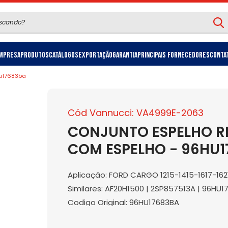
mpresa
Produtos
Catálogos
Exportação
Garantia
Principais Fornecedores
Conta
hu17683ba
Cód Vannucci: VA4999E-2063
CONJUNTO ESPELHO R
COM ESPELHO - 96HU
Aplicação: FORD CARGO 1215-1415-1617-162
Similares: AF20H1500 | 2SP857513A | 96HU
Codigo Original: 96HU17683BA