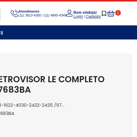
Meu
Atendimento
0
Bem vindo(a)
(11) 3613-4300 / (11) 4890-4349
Carrinho
Login
/
Cadastro
to
ETROVISOR LE COMPLETO
17683BA
1-1622-4030-2422-2425 /97...
17683BA