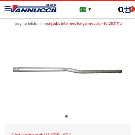
0
▼
página inicial
conj.tubo intermed.longo mastra - tar253171a
Cód Vannucci: VA4218-474