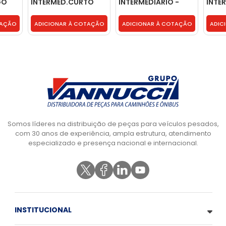
GO
INTERMED.CURTO
INTERMEDIARIO -
INTE
MASTRA - TAR253171
2RP253171
MAST
TAR2
TAÇÃO
ADICIONAR À COTAÇÃO
ADICIONAR À COTAÇÃO
ADIC
Somos líderes na distribuição de peças para veículos pesados,
com 30 anos de experiência, ampla estrutura, atendimento
especializado e presença nacional e internacional.
INSTITUCIONAL