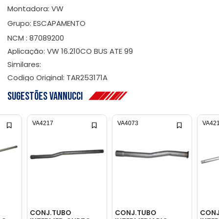
Montadora: VW
Grupo: ESCAPAMENTO
NCM : 87089200
Aplicação: VW 16.210CO BUS ATE 99
Similares:
Codigo Original: TAR253171A
Sugestões Vannucci
VA4217
VA4073
VA42
CONJ.TUBO
CONJ.TUBO
CONJ