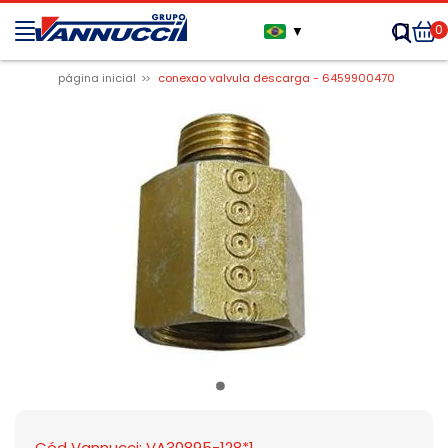
0
▼
página inicial
conexao valvula descarga - 6459900470
Cód Vannucci: VA30895-128*1