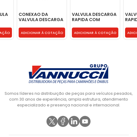
ULA
CONEXAO DA
VALVULA DESCARGA
VALV
VALVULA DESCARGA
RAPIDA COM
RAPI
FREIO 45 M16X1,5 -
VALVULA DUAS VIAS
VALV
2C352535BA
ACOPLADA -
ACOP
TAÇÃO
ADICIONAR À COTAÇÃO
ADICIONAR À COTAÇÃO
ADIC
2C352K119AA
2C35
Somos líderes na distribuição de peças para veículos pesados,
com 30 anos de experiência, ampla estrutura, atendimento
especializado e presença nacional e internacional.