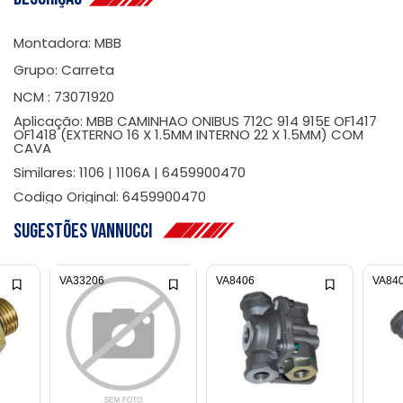
Montadora: MBB
Grupo: Carreta
NCM : 73071920
Aplicação: MBB CAMINHAO ONIBUS 712C 914 915E OF1417
OF1418 (EXTERNO 16 X 1.5MM INTERNO 22 X 1.5MM) COM
CAVA
Similares: 1106 | 1106A | 6459900470
Codigo Original: 6459900470
Sugestões Vannucci
VA33206
VA8406
VA84