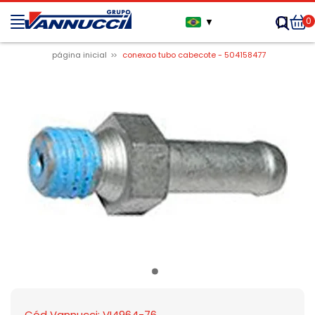
0
▼
página inicial
conexao tubo cabecote - 504158477
Cód Vannucci: VI4964-76