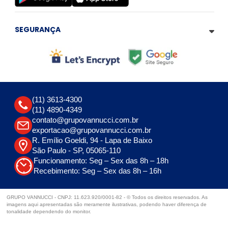
SEGURANÇA
(11) 3613-4300
(11) 4890-4349
contato@grupovannucci.com.br
exportacao@grupovannucci.com.br
R. Emílio Goeldi, 94 - Lapa de Baixo
São Paulo - SP, 05065-110
Funcionamento: Seg – Sex das 8h – 18h
Recebimento: Seg – Sex das 8h – 16h
GRUPO VANNUCCI - CNPJ: 11.623.920/0001-82 - © Todos os direitos reservados. As
imagens aqui apresentadas são meramente ilustrativas, podendo haver diferença de
tonalidade dependendo do monitor.