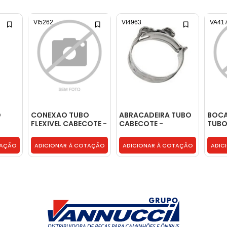
VI5262
VI4963
VA41
O
CONEXAO TUBO
ABRACADEIRA TUBO
BOCA
FLEXIVEL CABECOTE -
CABECOTE -
TUBO 
504196249
18186470
2U21
TAÇÃO
ADICIONAR À COTAÇÃO
ADICIONAR À COTAÇÃO
ADIC