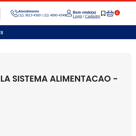
Meu
Atendimento
0
Bem vindo(a)
(11) 3613-4300 / (11) 4890-4349
Carrinho
Login
/
Cadastro
to
LA SISTEMA ALIMENTACAO -