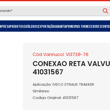
mpresa
Produtos
Catálogos
Exportação
Garantia
Principais Fornecedores
Conta
Cód Vannucci: VI3728-76
CONEXAO RETA VALVU
41031567
Aplicação: IVECO STRALIS TRAKKER
Similares:
Codigo Original: 41031567