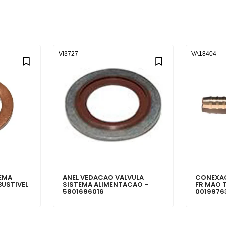
VI3727
VA18404
EMA
ANEL VEDACAO VALVULA
CONEXAO
USTIVEL
SISTEMA ALIMENTACAO -
FR MAO T
5801696016
0019976