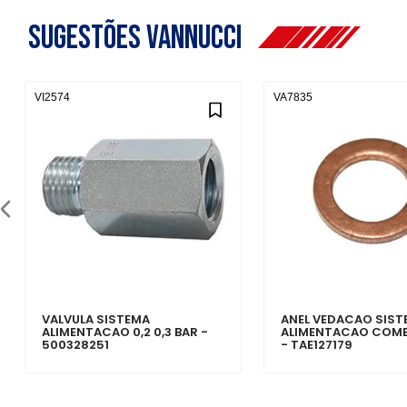
Sugestões Vannucci
VI2574
VA7835
VALVULA SISTEMA
ANEL VEDACAO SIST
ALIMENTACAO 0,2 0,3 BAR -
ALIMENTACAO COMB
500328251
- TAE127179