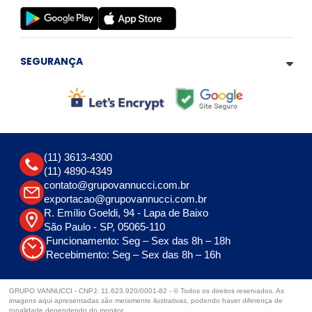
SEGURANÇA
(11) 3613-4300
(11) 4890-4349
contato@grupovannucci.com.br
exportacao@grupovannucci.com.br
R. Emílio Goeldi, 94 - Lapa de Baixo
São Paulo - SP, 05065-110
Funcionamento: Seg – Sex das 8h – 18h
Recebimento: Seg – Sex das 8h – 16h
GRUPO VANNUCCI - CNPJ: 11.623.920/0001-82 - © Todos os direitos reservados. As
imagens aqui apresentadas são meramente ilustrativas, podendo haver diferença de
tonalidade dependendo do monitor.