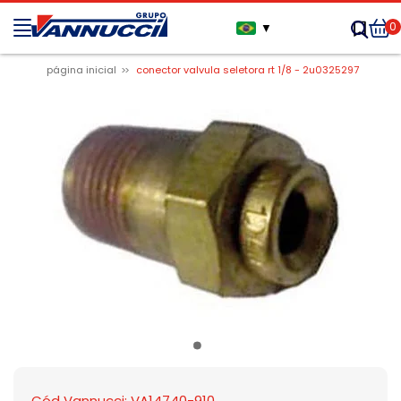
0
▼
página inicial
conector valvula seletora rt 1/8 - 2u0325297
Cód Vannucci: VA14740-910