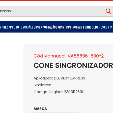
mpresa
Produtos
Catálogos
Exportação
Garantia
Principais Fornecedores
Conta
Cód Vannucci: VA58696-500*2
CONE SINCRONIZADOR 
Aplicação: DELIVERY EXPRESS
Similares:
Codigo Original: 23B311269D
MARCA