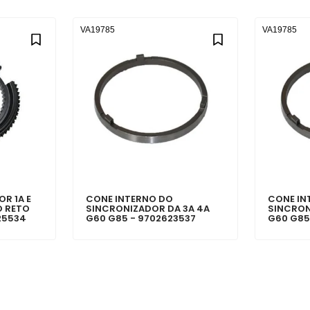
VA19785
VA19785
R 1A E
CONE INTERNO DO
CONE IN
O RETO
SINCRONIZADOR DA 3A 4A
SINCRON
25534
G60 G85 - 9702623537
G60 G85