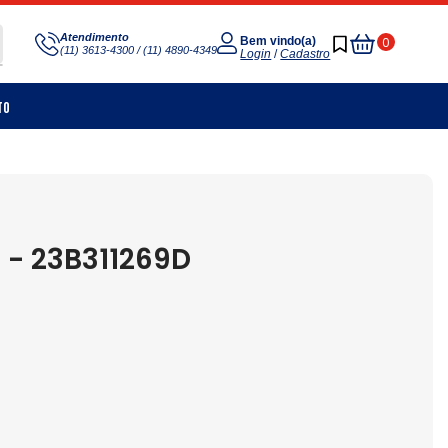
Meu
Atendimento
0
Bem vindo(a)
(11) 3613-4300 / (11) 4890-4349
Carrinho
Login
/
Cadastro
to
- 23B311269D