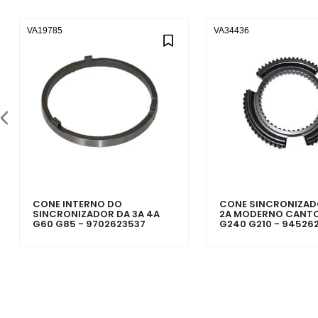
VA19785
VA34436
CONE INTERNO DO
CONE SINCRONIZADO
SINCRONIZADOR DA 3A 4A
2A MODERNO CANT
G60 G85 - 9702623537
G240 G210 - 94526