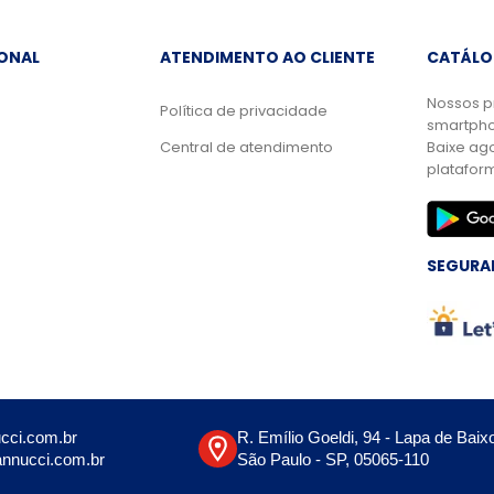
IONAL
ATENDIMENTO AO CLIENTE
CATÁLO
Nossos p
Política de privacidade
smartpho
Central de atendimento
Baixe ag
platafor
SEGURA
cci.com.br
R. Emílio Goeldi, 94 - Lapa de Baix
nnucci.com.br
São Paulo - SP, 05065-110