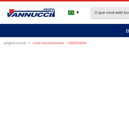
▼
E
página inicial
cone sincronizador - 23b311269d