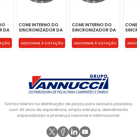
DO
CONE INTERNO DO
CONE INTERNO DO
CON
R DA
SINCRONIZADOR DA
SINCRONIZADOR DA
SINC
-
3A 4A G60 G85 -
3A 4A G60 G85 -
INTER
9702623537
9702623537
G60 
TAÇÃO
ADICIONAR À COTAÇÃO
ADICIONAR À COTAÇÃO
ADIC
9702
Somos líderes na distribuição de peças para veículos pesados,
com 30 anos de experiência, ampla estrutura, atendimento
especializado e presença nacional e internacional.