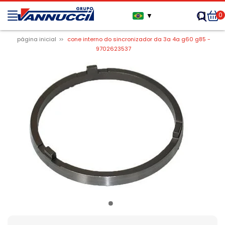
0
▼
página inicial
cone interno do sincronizador da 3a 4a g60 g85 -
9702623537