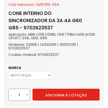
Cód Vannucci: VA19785-524
CONE INTERNO DO
SINCRONIZADOR DA 3A 4A G60
G85 - 9702623537
Aplicação: MBB L1218 L1218EL 1318 1718M L1418 LK1218
OF1417, G56, G60, G85
Similares: 03008 | 14330299 | 30001336 |
9702623537
Codigo Original: 9702623537
MARCA
-
+
ADICIONAR À COTAÇÃO