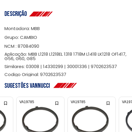
Descrição
Montadora: MBB
Grupo: CAMBIO
NCM : 87084090
Aplicação: MBB L1218 L1218EL 1318 1718M L1418 LK1218 OF1417,
G56, G60, G85
Similares: 03008 | 14330299 | 30001336 | 9702623537
Codigo Original: 9702623537
Sugestões Vannucci
VA19785
VA19785
VA19