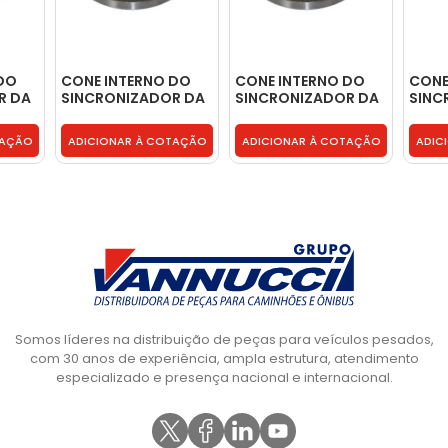
DO
CONE INTERNO DO
CONE INTERNO DO
CON
R DA
SINCRONIZADOR DA
SINCRONIZADOR DA
SINC
-
3A 4A G60 G85 -
3A 4A G60 G85 -
INTER
9702623537
9702623537
G60 
TAÇÃO
ADICIONAR À COTAÇÃO
ADICIONAR À COTAÇÃO
ADIC
9702
Somos líderes na distribuição de peças para veículos pesados,
com 30 anos de experiência, ampla estrutura, atendimento
especializado e presença nacional e internacional.