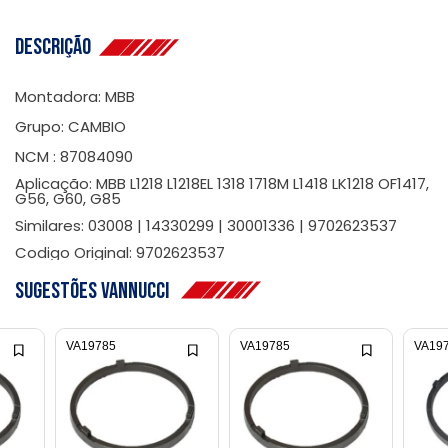
Descrição
Montadora: MBB
Grupo: CAMBIO
NCM : 87084090
Aplicação: MBB L1218 L1218EL 1318 1718M L1418 LK1218 OF1417,
G56, G60, G85
Similares: 03008 | 14330299 | 30001336 | 9702623537
Codigo Original: 9702623537
Sugestões Vannucci
VA19785
VA19785
VA19