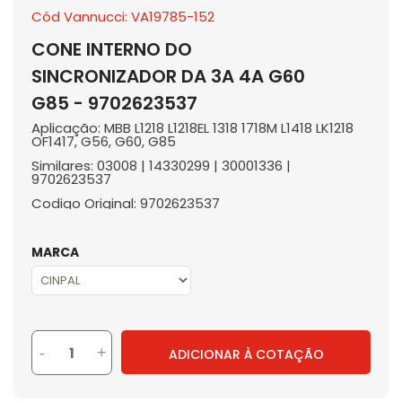
Cód Vannucci: VA19785-152
CONE INTERNO DO
SINCRONIZADOR DA 3A 4A G60
G85 - 9702623537
Aplicação: MBB L1218 L1218EL 1318 1718M L1418 LK1218
OF1417, G56, G60, G85
Similares: 03008 | 14330299 | 30001336 |
9702623537
Codigo Original: 9702623537
MARCA
-
+
ADICIONAR À COTAÇÃO