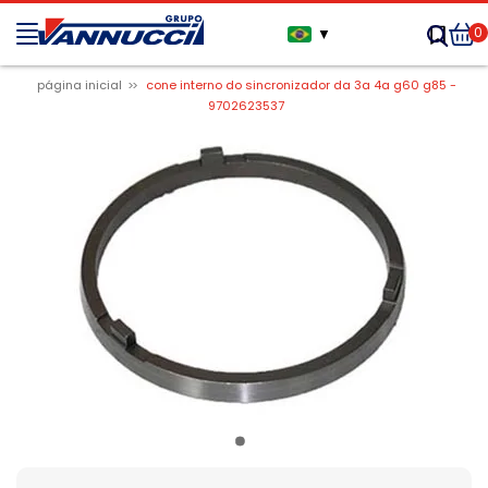
0
▼
página inicial
cone interno do sincronizador da 3a 4a g60 g85 -
9702623537