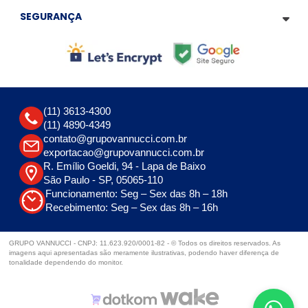
SEGURANÇA
(11) 3613-4300
(11) 4890-4349
contato@grupovannucci.com.br
exportacao@grupovannucci.com.br
R. Emílio Goeldi, 94 - Lapa de Baixo
São Paulo - SP, 05065-110
Funcionamento: Seg – Sex das 8h – 18h
Recebimento: Seg – Sex das 8h – 16h
GRUPO VANNUCCI - CNPJ: 11.623.920/0001-82 - © Todos os direitos reservados. As
imagens aqui apresentadas são meramente ilustrativas, podendo haver diferença de
tonalidade dependendo do monitor.