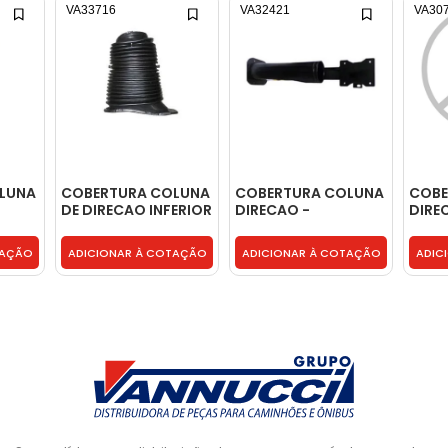
VA33716
VA32421
VA30
LUNA
COBERTURA COLUNA
COBERTURA COLUNA
COBE
DE DIRECAO INFERIOR
DIRECAO -
DIRE
- 9584620196
2RD415571A
CINZ
TJG4
TAÇÃO
ADICIONAR À COTAÇÃO
ADICIONAR À COTAÇÃO
ADIC