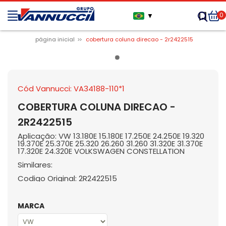
0
▼
página inicial
cobertura coluna direcao - 2r2422515
Cód Vannucci: VA34188-110*1
COBERTURA COLUNA DIRECAO -
2R2422515
Aplicação: VW 13.180E 15.180E 17.250E 24.250E 19.320
19.370E 25.370E 25.320 26.260 31.260 31.320E 31.370E
17.320E 24.320E VOLKSWAGEN CONSTELLATION
Similares:
Codigo Original: 2R2422515
MARCA