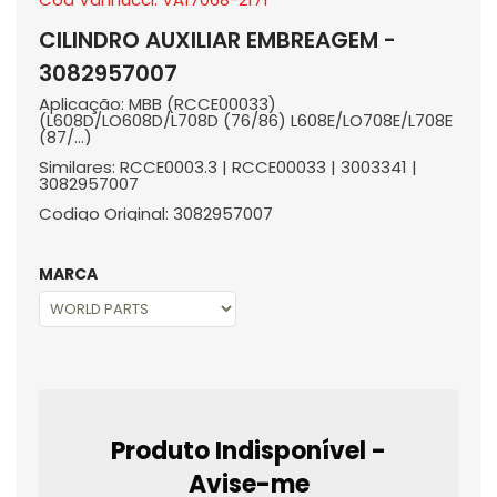
CILINDRO AUXILIAR EMBREAGEM -
3082957007
Aplicação: MBB (RCCE00033)
(L608D/LO608D/L708D (76/86) L608E/LO708E/L708E
(87/...)
Similares: RCCE0003.3 | RCCE00033 | 3003341 |
3082957007
Codigo Original: 3082957007
MARCA
Produto Indisponível -
Avise-me