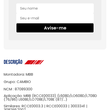
Avise-me
Descrição
Montadora: MBB
Grupo: CAMBIO
NCM : 87089300
Aplicação: MBB (RCCE00033) (L608D/LO608D/L708D
(76/86) L608E/LO708E/L708E (87/...)
Similares: RCCE0003.3 | RCCE00033 | 3003341 |
3082957007