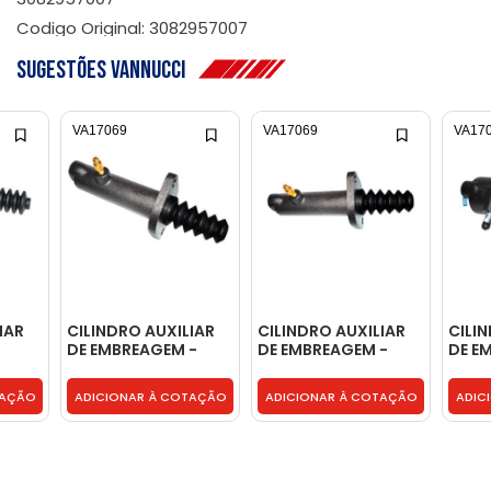
Codigo Original: 3082957007
Sugestões Vannucci
VA17069
VA17069
VA17
IAR
CILINDRO AUXILIAR
CILINDRO AUXILIAR
CILI
DE EMBREAGEM -
DE EMBREAGEM -
DE E
0012959107
0012959107
3452
TAÇÃO
ADICIONAR À COTAÇÃO
ADICIONAR À COTAÇÃO
ADIC