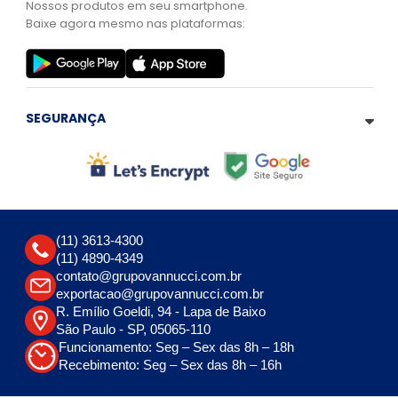
Nossos produtos em seu smartphone.
Baixe agora mesmo nas plataformas:
SEGURANÇA
(11) 3613-4300
(11) 4890-4349
contato@grupovannucci.com.br
exportacao@grupovannucci.com.br
R. Emílio Goeldi, 94 - Lapa de Baixo
São Paulo - SP, 05065-110
Funcionamento: Seg – Sex das 8h – 18h
Recebimento: Seg – Sex das 8h – 16h