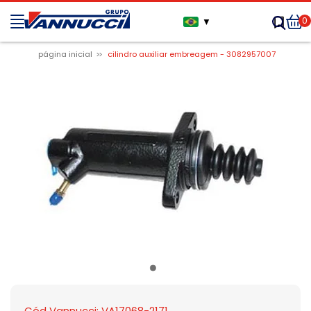
0
▼
página inicial
cilindro auxiliar embreagem - 3082957007
Cód Vannucci: VA17068-2171