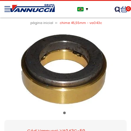
0
▼
página inicial
chime 45,55mm - va043c
Cód Vannucci: VA043C-59