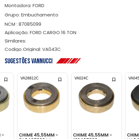
Montadora: FORD
Grupo: Embuchamento
NCM : 87085099
Aplicação: FORD CARGO 16 TON
Similares:
Codigo Original: VA043C
Sugestões Vannucci
VA28812C
VA024C
VA04
 -
CHIME 45,55MM -
CHIME 45,55MM -
CHIM