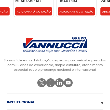
2S0407393AC
T16407393
VA04
TAÇÃO
ADICIONAR À COTAÇÃO
ADICIONAR À COTAÇÃO
ADIC
Somos líderes na distribuição de peças para veículos pesados,
com 30 anos de experiência, ampla estrutura, atendimento
especializado e presença nacional e internacional.
INSTITUCIONAL