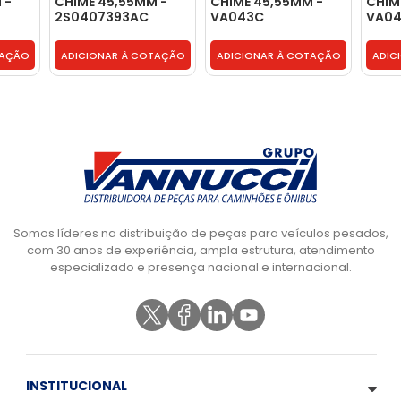
 -
CHIME 45,55MM -
CHIME 45,55MM -
CHIM
2S0407393AC
VA043C
VA04
TAÇÃO
ADICIONAR À COTAÇÃO
ADICIONAR À COTAÇÃO
ADIC
Somos líderes na distribuição de peças para veículos pesados,
com 30 anos de experiência, ampla estrutura, atendimento
especializado e presença nacional e internacional.
INSTITUCIONAL