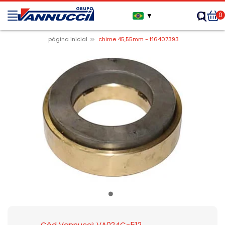
0
▼
página inicial
chime 45,55mm - t16407393
Cód Vannucci: VA024C-512