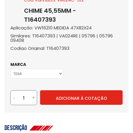
CHIME 45,55MM -
T16407393
Aplicação: VW16210 MEDIDA 47X82X24
Similares: T16407393 | VA024RE | 05796 | 05796
09408
Codigo Original: T16407393
MARCA
-
+
ADICIONAR À COTAÇÃO
Descrição