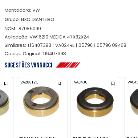
Montadora: VW
Grupo: EIXO DIANTEIRO
NCM : 87085099
Aplicação: VW16210 MEDIDA 47X82X24
Similares: T16407393 | VA024RE | 05796 | 05796 09408
Codigo Original: T16407393
Sugestões Vannucci
VA28812C
VA043C
VA04