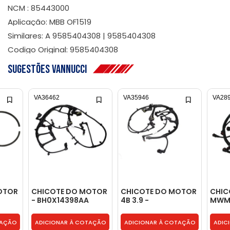
NCM : 85443000
Aplicação: MBB OF1519
Similares: A 9585404308 | 9585404308
Codigo Original: 9585404308
Sugestões Vannucci
VA36462
VA35946
VA28
MOTOR
CHICOTE DO MOTOR
CHICOTE DO MOTOR
CHIC
- BH0X14398AA
4B 3.9 -
MWM 
BG5X14398AA
TAÇÃO
ADICIONAR À COTAÇÃO
ADICIONAR À COTAÇÃO
ADIC