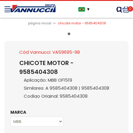
0
▼
página inicial
chicote motor - 9585404308
Cód Vannucci: VA59695-98
CHICOTE MOTOR -
9585404308
Aplicação: MBB OF1519
Similares: A 9585404308 | 9585404308
Codigo Original: 9585404308
MARCA