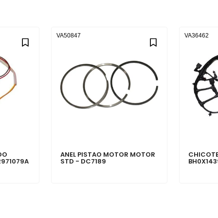
VA50847
VA36462
DO
ANEL PISTAO MOTOR MOTOR
CHICOTE
2971079A
STD - DC7189
BH0X143