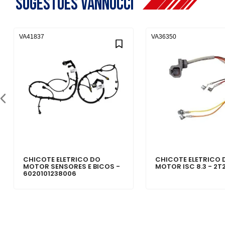
Sugestões Vannucci
VA41837
VA36350
CHICOTE ELETRICO DO
CHICOTE ELETRICO 
MOTOR SENSORES E BICOS -
MOTOR ISC 8.3 - 2T
6020101238006