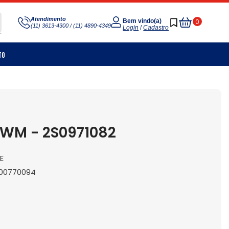
Meu
Atendimento
0
Bem vindo(a)
(11) 3613-4300 / (11) 4890-4349
Carrinho
Login
/
Cadastro
to
WM - 2S0971082
E
1200770094