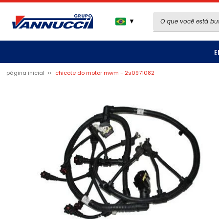
▼
E
página inicial
chicote do motor mwm - 2s0971082