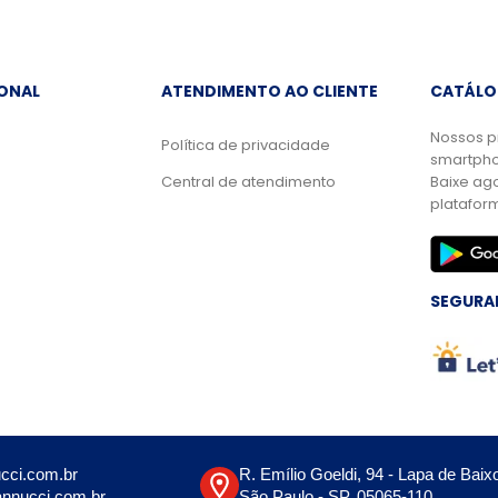
IONAL
ATENDIMENTO AO CLIENTE
CATÁLO
Nossos p
Política de privacidade
smartpho
Central de atendimento
Baixe ag
platafor
SEGURA
cci.com.br
R. Emílio Goeldi, 94 - Lapa de Baix
nnucci.com.br
São Paulo - SP, 05065-110