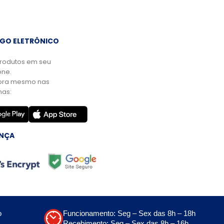
GO ELETRÔNICO
rodutos em seu
ne.
ora mesmo nas
mas:
NÇA
o
Funcionamento: Seg – Sex das 8h – 18h
Recebimento: Seg – Sex das 8h – 16h