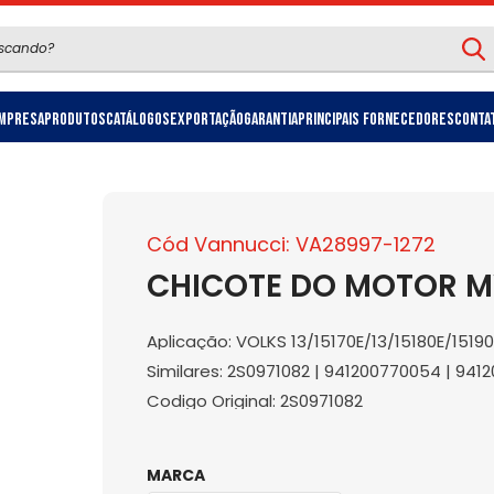
mpresa
Produtos
Catálogos
Exportação
Garantia
Principais Fornecedores
Conta
Cód Vannucci: VA28997-1272
CHICOTE DO MOTOR M
Aplicação: VOLKS 13/15170E/13/15180E/15190
Similares: 2S0971082 | 941200770054 | 94
Codigo Original: 2S0971082
MARCA