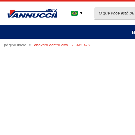
▼
E
página inicial
chaveta contra eixo - 2u0321476