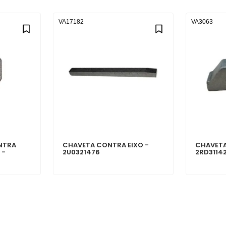
VA17182
VA3063
NTRA
CHAVETA CONTRA EIXO -
CHAVETA
 -
2U0321476
2RD3114