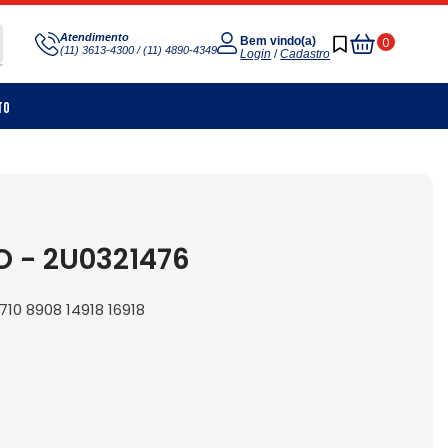
Meu
Atendimento
0
Bem vindo(a)
(11) 3613-4300 / (11) 4890-4349
Carrinho
Login
/
Cadastro
to
 - 2U0321476
10 8908 14918 16918