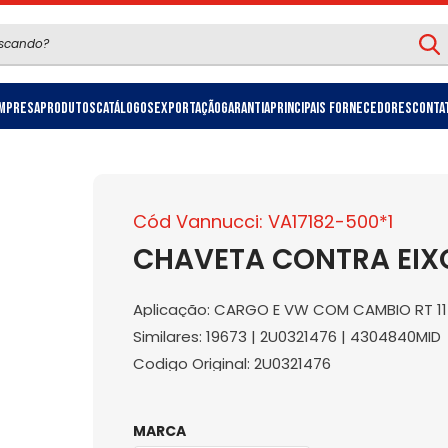
mpresa
Produtos
Catálogos
Exportação
Garantia
Principais Fornecedores
Conta
Cód Vannucci: VA17182-500*1
CHAVETA CONTRA EIXO
Aplicação: CARGO E VW COM CAMBIO RT 117
Similares: 19673 | 2U0321476 | 4304840MID
Codigo Original: 2U0321476
MARCA