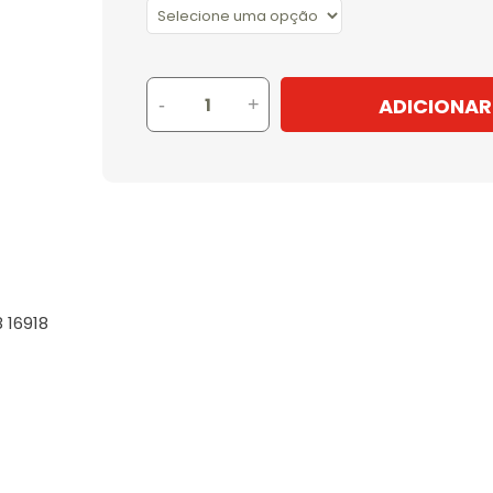
ADICIONAR
-
+
 16918