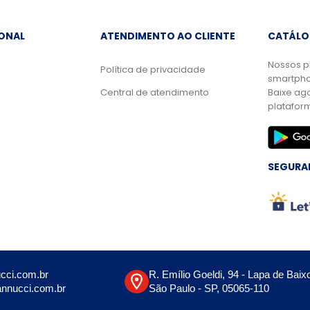
IONAL
ATENDIMENTO AO CLIENTE
CATÁLO
Nossos p
Política de privacidade
smartpho
Central de atendimento
Baixe ag
platafor
SEGURA
cci.com.br
R. Emílio Goeldi, 94 - Lapa de Baix
nnucci.com.br
São Paulo - SP, 05065-110