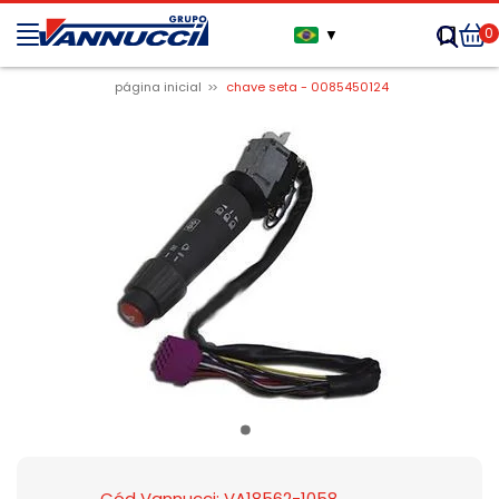
0
▼
página inicial
chave seta - 0085450124
Cód Vannucci: VA18562-1058