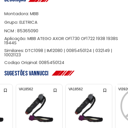
Montadora: MBB
Grupo: ELETRICA
NCM : 85365090
Aplicação: MBB ATEGO AXOR OF1730 OF1722 1938 1938S
1944S
Similares: DTC1098 | IM12080 | 0085450124 | 032149 |
10021123
Codigo Original: 0085450124
Sugestões Vannucci
VA18562
VA18562
VI392