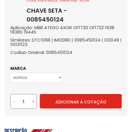
CHAVE SETA -
0085450124
Aplicação: MBB ATEGO AXOR OF1730 OF1722 1938
1938S 1944S
Similares: DTC1098 | IM12080 | 0085450124 | 032149 |
10021123
Codigo Original: 0085450124
MARCA
-
+
ADICIONAR À COTAÇÃO
Descrição