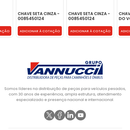
CHAVE SETA CINZA -
CHAVE SETA CINZA -
CHA
0085450124
0085450124
DO V
LIMP
- 58
TAÇÃO
ADICIONAR À COTAÇÃO
ADICIONAR À COTAÇÃO
ADIC
Somos líderes na distribuição de peças para veículos pesados,
com 30 anos de experiência, ampla estrutura, atendimento
especializado e presença nacional e internacional.