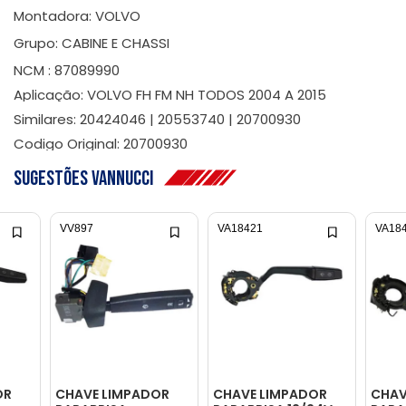
Montadora: VOLVO
Grupo: CABINE E CHASSI
NCM : 87089990
Aplicação: VOLVO FH FM NH TODOS 2004 A 2015
Similares: 20424046 | 20553740 | 20700930
Codigo Original: 20700930
Sugestões Vannucci
VV897
VA18421
VA18
OR
CHAVE LIMPADOR
CHAVE LIMPADOR
CHAV