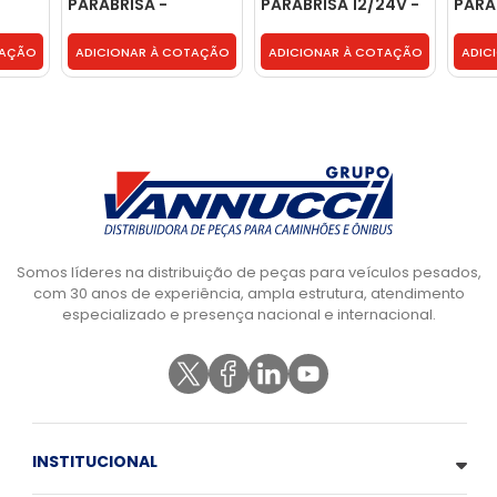
PARABRISA -
PARABRISA 12/24V -
PARA
9
3944672
2R0953519A
2R09
TAÇÃO
ADICIONAR À COTAÇÃO
ADICIONAR À COTAÇÃO
ADIC
Somos líderes na distribuição de peças para veículos pesados,
com 30 anos de experiência, ampla estrutura, atendimento
especializado e presença nacional e internacional.
INSTITUCIONAL