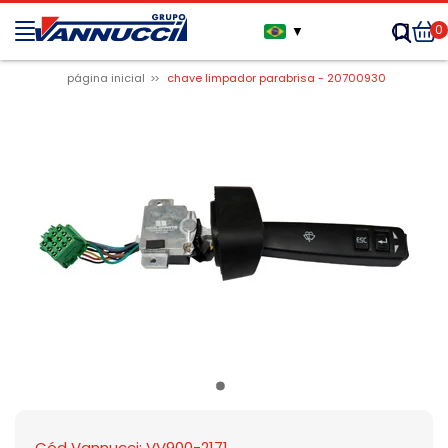
0
▼
página inicial
chave limpador parabrisa - 20700930
Cód Vannucci: VV900-2171