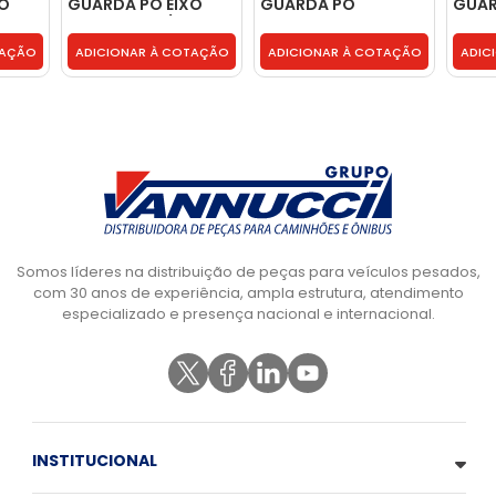
XO
GUARDA PO EIXO
GUARDA PO
GUAR
DIANTEIRO 3/4
TRASEIRO 6X4 -
TRAS
6185
MASTER - 2R0616185
2RR607458
2RR6
TAÇÃO
ADICIONAR À COTAÇÃO
ADICIONAR À COTAÇÃO
ADIC
Somos líderes na distribuição de peças para veículos pesados,
com 30 anos de experiência, ampla estrutura, atendimento
especializado e presença nacional e internacional.
INSTITUCIONAL