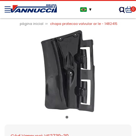
0
▼
página inicial
chapa protecao valvular ar le - 1482415
Cód Vannucci: VS2739-30