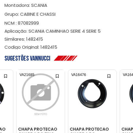
Montadora: SCANIA
Grupo: CABINE E CHASSI
NCM : 87082999
Aplicação: SCANIA CAMINHAO SERIE 4 SERIE 5
Similares: 1482415
Codigo Original: 1482415
Sugestões Vannucci
VA21685
VA16476
VA16
CAO
CHAPA PROTECAO
CHAPA PROTECAO
CHAP