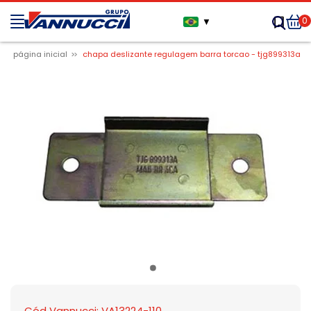
0
▼
página inicial
chapa deslizante regulagem barra torcao - tjg899313a
Cód Vannucci: VA13224-110