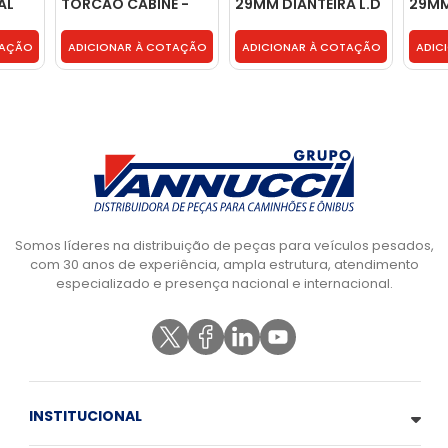
AL
TORCAO CABINE -
29MM DIANTEIRA L.D
29MM
42070675
- 93812734
- 93
TAÇÃO
ADICIONAR À COTAÇÃO
ADICIONAR À COTAÇÃO
ADIC
Somos líderes na distribuição de peças para veículos pesados,
com 30 anos de experiência, ampla estrutura, atendimento
especializado e presença nacional e internacional.
INSTITUCIONAL