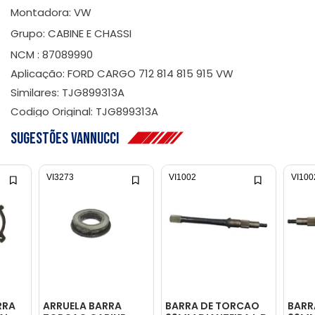
Montadora: VW
Grupo: CABINE E CHASSI
NCM : 87089990
Aplicação: FORD CARGO 712 814 815 915 VW
Similares: TJG899313A
Codigo Original: TJG899313A
Sugestões Vannucci
VI3273
VI1002
VI100
RRA
ARRUELA BARRA
BARRA DE TORCAO
BARR