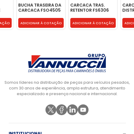
BUCHA TRASEIRA DA
CARCACA TRAS.
CAR
E
CARCACA FSO4505
RETENTOR FS6306
DIST
- 2R0301461B
SENSOR VW -
TRAS
2Z0311807C
TAÇÃO
ADICIONAR À COTAÇÃO
ADICIONAR À COTAÇÃO
ADIC
Somos líderes na distribuição de peças para veículos pesados,
com 30 anos de experiência, ampla estrutura, atendimento
especializado e presença nacional e internacional.
INSTITUCIONAL