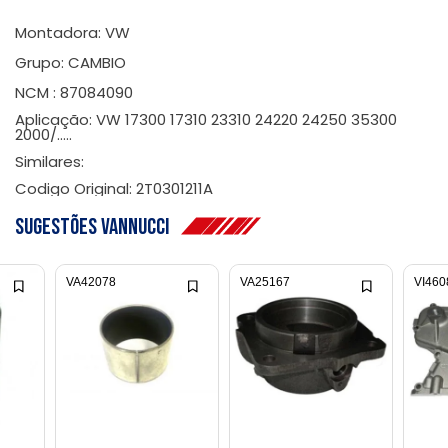
Montadora: VW
Grupo: CAMBIO
NCM : 87084090
Aplicação: VW 17300 17310 23310 24220 24250 35300
2000/.....
Similares:
Codigo Original: 2T0301211A
Sugestões Vannucci
VA42078
VA25167
VI460