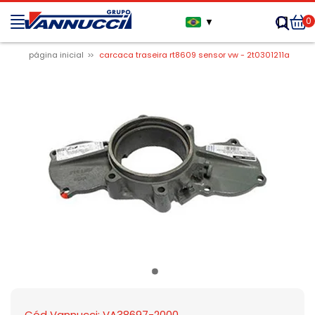
0
▼
página inicial
carcaca traseira rt8609 sensor vw - 2t0301211a
Cód Vannucci: VA38697-2000