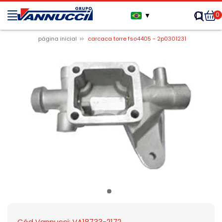
0
▼
página inicial
carcaca torre fso4405 - 2p0301231
Cód Vannucci: VA18733-2172