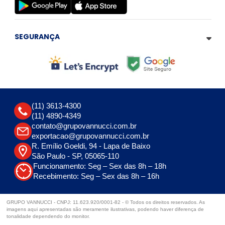
SEGURANÇA
(11) 3613-4300
(11) 4890-4349
contato@grupovannucci.com.br
exportacao@grupovannucci.com.br
R. Emílio Goeldi, 94 - Lapa de Baixo
São Paulo - SP, 05065-110
Funcionamento: Seg – Sex das 8h – 18h
Recebimento: Seg – Sex das 8h – 16h
GRUPO VANNUCCI - CNPJ: 11.623.920/0001-82 - © Todos os direitos reservados. As
imagens aqui apresentadas são meramente ilustrativas, podendo haver diferença de
tonalidade dependendo do monitor.