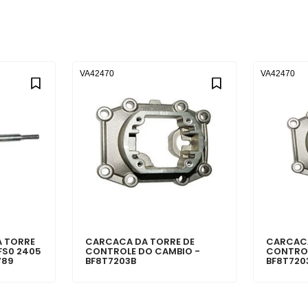
VA42470
VA42470
A TORRE
CARCACA DA TORRE DE
CARCACA
FS0 2405
CONTROLE DO CAMBIO -
CONTROL
789
BF8T7203B
BF8T720