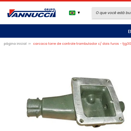
▼
E
página inicial
carcaca torre de controle trambulador c/ dois furos - tjg3