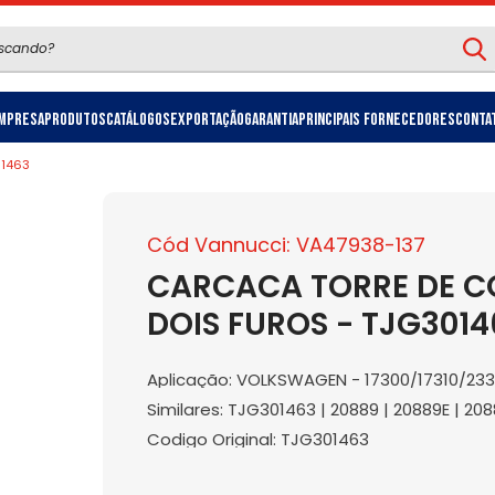
mpresa
Produtos
Catálogos
Exportação
Garantia
Principais Fornecedores
Conta
01463
Cód Vannucci: VA47938-137
CARCACA TORRE DE C
DOIS FUROS - TJG3014
Aplicação: VOLKSWAGEN - 17300/17310/23
Similares: TJG301463 | 20889 | 20889E | 20
Codigo Original: TJG301463