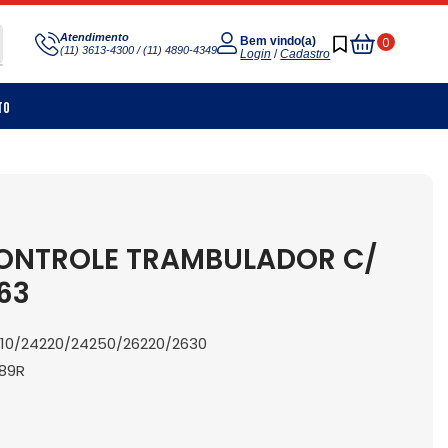
Meu
Atendimento
0
Bem vindo(a)
(11) 3613-4300 / (11) 4890-4349
Carrinho
Login
/
Cadastro
to
ONTROLE TRAMBULADOR C/
63
310/24220/24250/26220/2630
889R