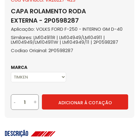
CAPA ROLAMENTO RODA
EXTERNA - 2P0598287
Aplicação: VOLKS FORD F-250 - INTERNO GM D-40
Similares: LM104911R | LM104949/LM104911 |
LM104949/LM104911W | LM104949/11 | 2P0598287
Codigo Original: 2P0598287
MARCA
-
+
ADICIONAR À COTAÇÃO
Descrição