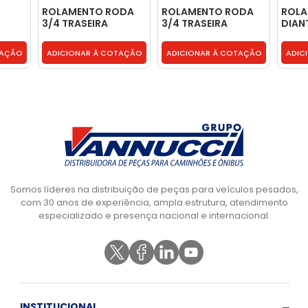
ROLAMENTO RODA
ROLAMENTO RODA
ROLA
3/4 TRASEIRA
3/4 TRASEIRA
DIAN
EXTERNA
EXTERNA
0031
DIFERENCIAL DANA -
DIFERENCIAL DANA -
TAÇÃO
ADICIONAR À COTAÇÃO
ADICIONAR À COTAÇÃO
ADIC
2TA598319
2TA598319
Somos líderes na distribuição de peças para veículos pesados,
com 30 anos de experiência, ampla estrutura, atendimento
especializado e presença nacional e internacional.
INSTITUCIONAL