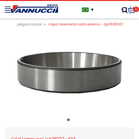
0
▼
página inicial
capa rolamento roda externa - 2p0598287
Cód Vannucci: VA28227-423