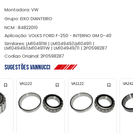
Montadora: VW
Grupo: EIXO DIANTEIRO
NCM : 84822010
Aplicação: VOLKS FORD F-250 - INTERNO GM D-40
Similares: LM104911R | LM104949/LM104911 |
LM104949/LM104911W | LM104949/11 | 2P0598287
Codigo Original: 2P0598287
Sugestões Vannucci
VA1122
VA1122
VA24