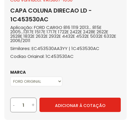
CAPA COLUNA DIRECAO LD -
1C453530AC
Aplicação: FORD CARGO 816 1119 2013... 815E
2005...1317E 1517E 1717E 1722E 2422E 2428E 2622E
2628E 1832E 2632E 2932E 4432E 4532E 5032E 6332E
2006/2011
Similares: EC453530AA3YY | 1C453530AC
Codigo Original: 1C453530AC
MARCA
-
+
ADICIONAR À COTAÇÃO