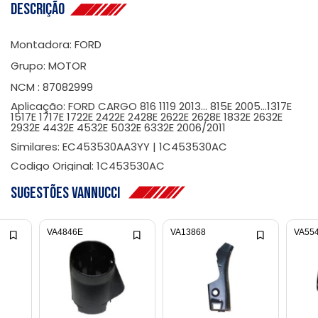
Descrição
Montadora: FORD
Grupo: MOTOR
NCM : 87082999
Aplicação: FORD CARGO 816 1119 2013... 815E 2005...1317E
1517E 1717E 1722E 2422E 2428E 2622E 2628E 1832E 2632E
2932E 4432E 4532E 5032E 6332E 2006/2011
Similares: EC453530AA3YY | 1C453530AC
Codigo Original: 1C453530AC
Sugestões Vannucci
VA4846E
VA13868
VA55