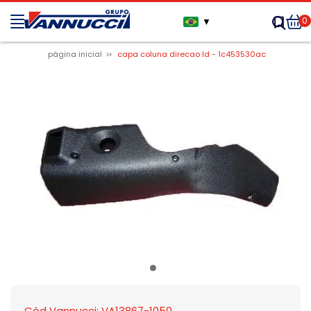
0
▼
página inicial
capa coluna direcao ld - 1c453530ac
Cód Vannucci: VA13867-1050