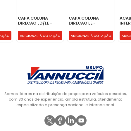
CAPA COLUNA
CAPA COLUNA
ACA
DIRECAO LD/LE -
DIRECAO LE -
INFE
T71953515/516
EC4Z3530AD
DIRE
TJG4
TAÇÃO
ADICIONAR À COTAÇÃO
ADICIONAR À COTAÇÃO
ADIC
Somos líderes na distribuição de peças para veículos pesados,
com 30 anos de experiência, ampla estrutura, atendimento
especializado e presença nacional e internacional.