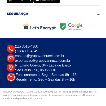
SEGURANÇA
(11) 3613-4300
(11) 4890-4349
contato@grupovannucci.com.br
exportacao@grupovannucci.com.br
R. Emílio Goeldi, 94 - Lapa de Baixo
São Paulo - SP, 05065-110
Funcionamento: Seg – Sex das 8h – 18h
Recebimento: Seg – Sex das 8h – 16h
GRUPO VANNUCCI - CNPJ: 11.623.920/0001-82 - © Todos os direitos reservados. As
imagens aqui apresentadas são meramente ilustrativas, podendo haver diferença de
tonalidade dependendo do monitor.