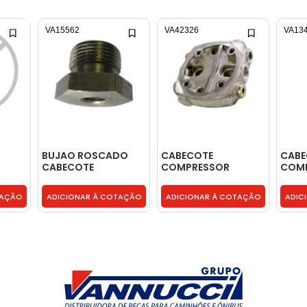
VA15562
VA42326
VA13
BUJAO ROSCADO
CABECOTE
CABE
CABECOTE
COMPRESSOR
COMP
COMPRESSOR -
90MBB - 0001312319
WABC
2RD145055
TAÇÃO
ADICIONAR À COTAÇÃO
ADICIONAR À COTAÇÃO
ADIC