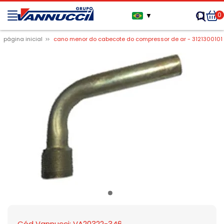
0
▼
página inicial
cano menor do cabecote do compressor de ar - 3121300101
Cód Vannucci: VA20322-346