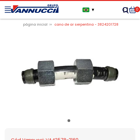
0
▼
página inicial
cano de ar serpentina - 3824201728
Cód Vannucci: VA42578-2160