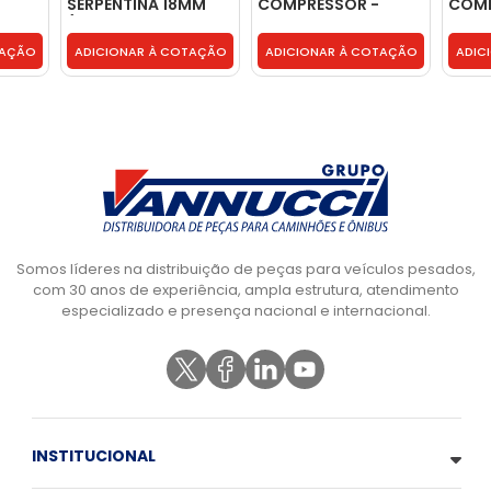
SERPENTINA 18MM
COMPRESSOR -
COMP
(PORCA 26X1.5 A
0444200726
6021
30M) - 3454200037
TAÇÃO
ADICIONAR À COTAÇÃO
ADICIONAR À COTAÇÃO
ADIC
Somos líderes na distribuição de peças para veículos pesados,
com 30 anos de experiência, ampla estrutura, atendimento
especializado e presença nacional e internacional.
INSTITUCIONAL