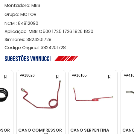
Montadora: MBB
Grupo: MOTOR
NCM : 84812090
Aplicação: MBB O500 1725 1726 1826 1830
Similares: 3824201728
Codigo Original: 3824201728
Sugestões Vannucci
VA18026
VA16105
VA41
SSOR
CANO COMPRESSOR
CANO SERPENTINA
CANO