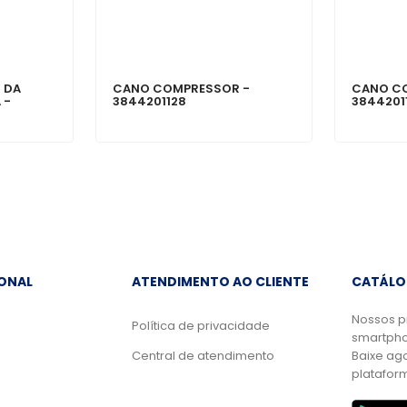
 DA
CANO COMPRESSOR -
CANO C
 -
3844201128
3844201
IONAL
ATENDIMENTO AO CLIENTE
CATÁLO
Nossos p
Política de privacidade
smartpho
Central de atendimento
Baixe ag
platafor