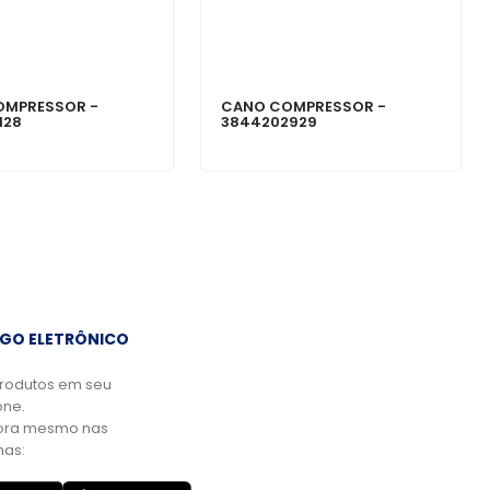
OMPRESSOR -
CANO COMPRESSOR -
128
3844202929
GO ELETRÔNICO
rodutos em seu
ne.
ora mesmo nas
mas: