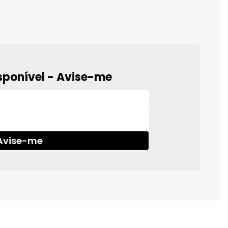
sponível - Avise-me
Avise-me