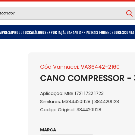
mpresa
Produtos
Catálogos
Exportação
Garantia
Principais Fornecedores
Conta
Cód Vannucci: VA36442-2160
CANO COMPRESSOR - 
Aplicação: MBB 1721 1722 1723
Similares: M3844201128 | 3844201128
Codigo Original: 3844201128
MARCA