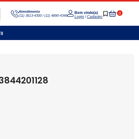
Meu
Atendimento
0
Bem vindo(a)
(11) 3613-4300 / (11) 4890-4349
Carrinho
Login
/
Cadastro
to
3844201128