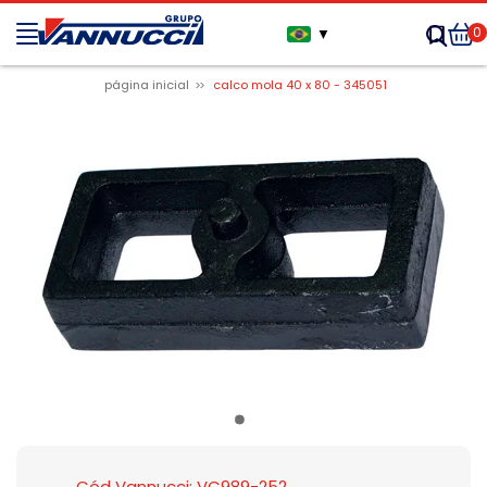
0
▼
página inicial
calco mola 40 x 80 - 345051
Cód Vannucci: VC989-252