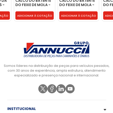
O DA
CALCO DO BATENTE
CALCO DO BATENTE
CALC
5 -
DO FEIXE DE MOLA -
DO FEIXE DE MOLA -
DO FE
TAR411283A
TAR411283A
TAR4
TAÇÃO
ADICIONAR À COTAÇÃO
ADICIONAR À COTAÇÃO
ADIC
Somos líderes na distribuição de peças para veículos pesados,
com 30 anos de experiência, ampla estrutura, atendimento
especializado e presença nacional e internacional.
INSTITUCIONAL