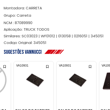
Montadora: CARRETA
Grupo: Carreta
NCM : 87089990
Aplicação: TRUCK TODOS
Similares: SC03023 | WF01012 | 013058 | 0216051 | 345051
Codigo Original: 345051
Sugestões Vannucci
VA10931
VA10931
VA10