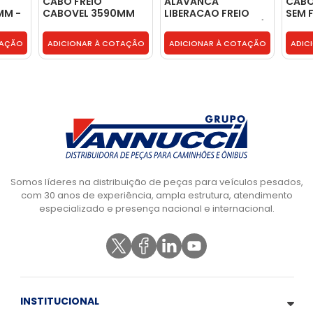
CABO FREIO
ALAVANCA
CABO
MM -
CABOVEL 3590MM
LIBERACAO FREIO
SEM 
3
337153 -
ESTACIONAMENTO (
2R07
6008005543001
COM CABO ) -
TAÇÃO
ADICIONAR À COTAÇÃO
ADICIONAR À COTAÇÃO
ADIC
XC352783AA
Somos líderes na distribuição de peças para veículos pesados,
com 30 anos de experiência, ampla estrutura, atendimento
especializado e presença nacional e internacional.
INSTITUCIONAL