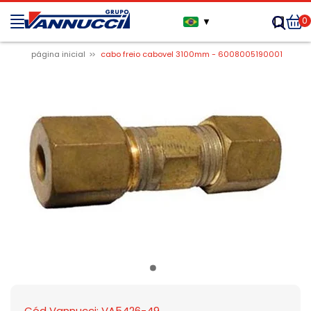
0
▼
página inicial
cabo freio cabovel 3100mm - 6008005190001
Cód Vannucci: VA5426-49