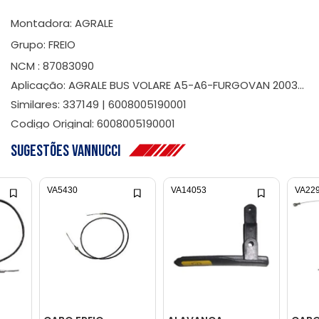
Montadora: AGRALE
Grupo: FREIO
NCM : 87083090
Aplicação: AGRALE BUS VOLARE A5-A6-FURGOVAN 2003...
Similares: 337149 | 6008005190001
Codigo Original: 6008005190001
Sugestões Vannucci
VA5430
VA14053
VA22